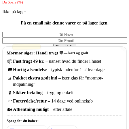
Du Spare
(
%)
Ikke på lager
Få en email når denne varer er på lager igen.
Tilmeld dig
Mormor siger: Handl trygt 💛
— kort og godt
📦
Fast fragt 49 kr.
– uanset hvad du finder i huset
🚚
Hurtig afsendelse
– typisk indenfor 1–2 hverdage
🧺
Pakket ekstra godt ind
– især glas får “mormor-
indpakning”
🔒
Sikker betaling
– trygt og enkelt
↩️
Fortrydelse/retur
– 14 dage ved onlinekøb
🏡
Afhentning muligt
– efter aftale
Spørg før du køber: