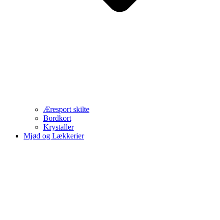
Æresport skilte
Bordkort
Krystaller
Mjød og Lækkerier