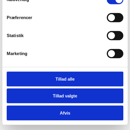
Præferencer
Statistik
Æresport skilte
Bordkort
Marketing
Krystaller
Mjød og Lækkerier
Tillad alle
Tillad valgte
Afvis