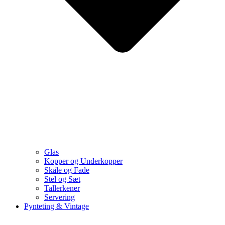
Glas
Kopper og Underkopper
Skåle og Fade
Stel og Sæt
Tallerkener
Servering
Pynteting & Vintage