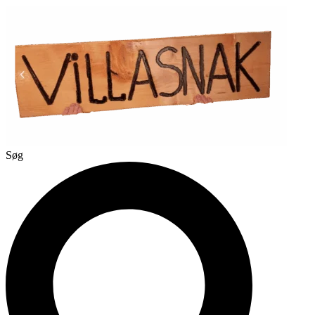
Videre
til
indhold
Søg