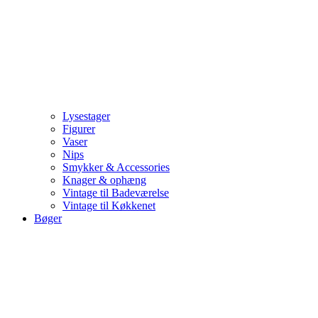
Lysestager
Figurer
Vaser
Nips
Smykker & Accessories
Knager & ophæng
Vintage til Badeværelse
Vintage til Køkkenet
Bøger