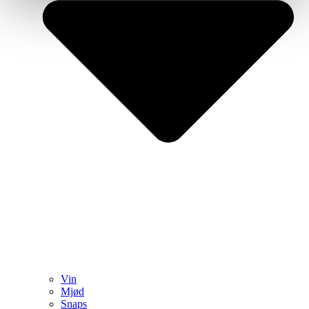
Vin
Mjød
Snaps