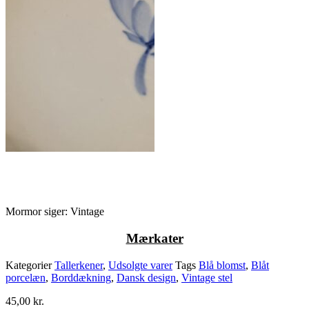
Mormor siger: Vintage
M
ærkater
Kategorier
Tallerkener
,
Udsolgte varer
Tags
Blå blomst
,
Blåt
porcelæn
,
Borddækning
,
Dansk design
,
Vintage stel
45,00
kr.