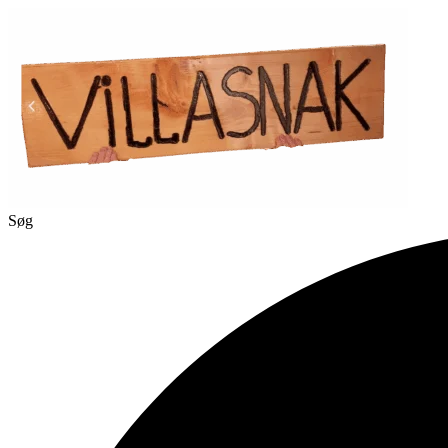
Videre
til
indhold
Søg