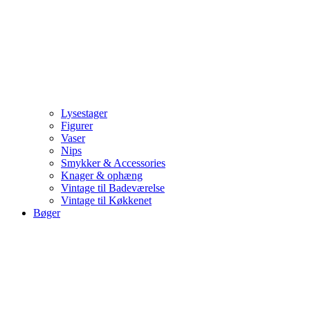
Lysestager
Figurer
Vaser
Nips
Smykker & Accessories
Knager & ophæng
Vintage til Badeværelse
Vintage til Køkkenet
Bøger