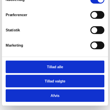
Præferencer
Statistik
Æresport skilte
Bordkort
Marketing
Krystaller
Mjød og Lækkerier
Tillad alle
Tillad valgte
Afvis