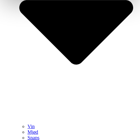
Vin
Mjød
Snaps