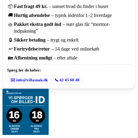
–
dybe
📦
Fast fragt 49 kr.
– uanset hvad du finder i huset
tallerkener
🚚
Hurtig afsendelse
– typisk indenfor 1–2 hverdage
22
cm
🧺
Pakket ekstra godt ind
– især glas får “mormor-
antal
indpakning”
🔒
Sikker betaling
– trygt og enkelt
↩️
Fortrydelse/retur
– 14 dage ved onlinekøb
🏡
Afhentning muligt
– efter aftale
Spørg før du køber:
✉️ info@villasnak.dk
📞 42 45 60 48