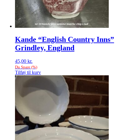
Kande “English Country Inns”
Grindley, England
45,00
kr.
Du Spare
(
%)
Tilføj til kurv