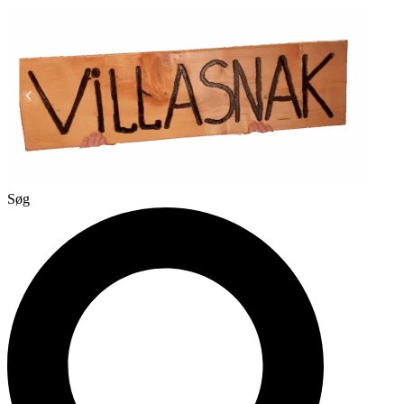
Videre
til
indhold
Søg