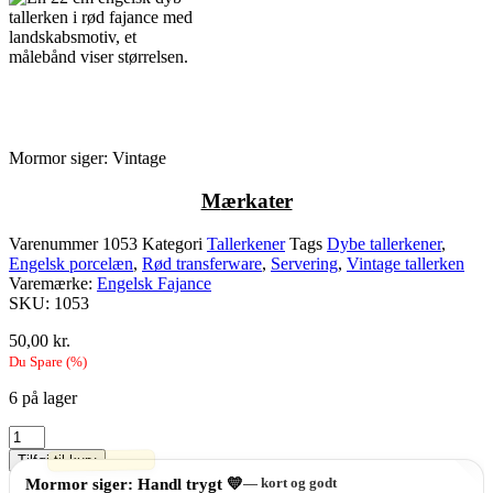
Mormor siger: Vintage
M
ærkater
Varenummer
1053
Kategori
Tallerkener
Tags
Dybe tallerkener
,
Engelsk porcelæn
,
Rød transferware
,
Servering
,
Vintage tallerken
Varemærke:
Engelsk Fajance
SKU: 1053
50,00
kr.
Du Spare
(
%)
6 på lager
Engelsk
rød
Tilføj til kurv
fajance
Mormor siger: Handl trygt 💛
— kort og godt