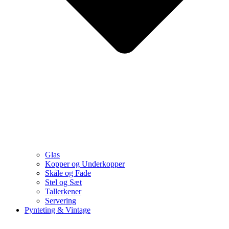
Glas
Kopper og Underkopper
Skåle og Fade
Stel og Sæt
Tallerkener
Servering
Pynteting & Vintage