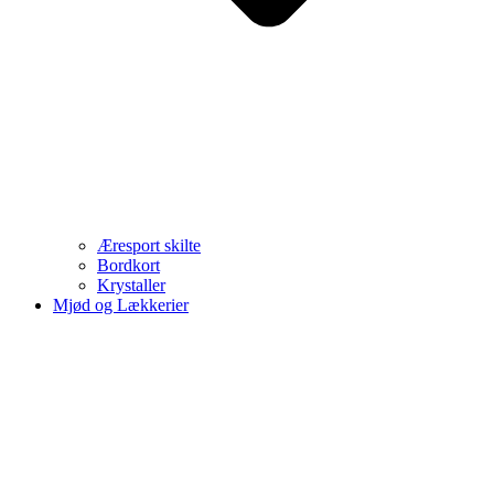
Æresport skilte
Bordkort
Krystaller
Mjød og Lækkerier