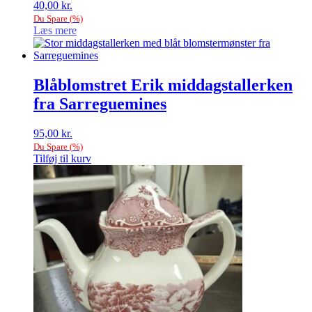
40,00
kr.
Du Spare
(
%)
Læs mere
Blåblomstret Erik middagstallerken
fra Sarreguemines
95,00
kr.
Du Spare
(
%)
Tilføj til kurv