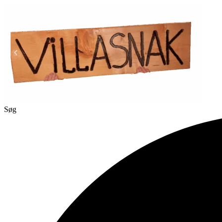
Videre
til
indhold
Søg