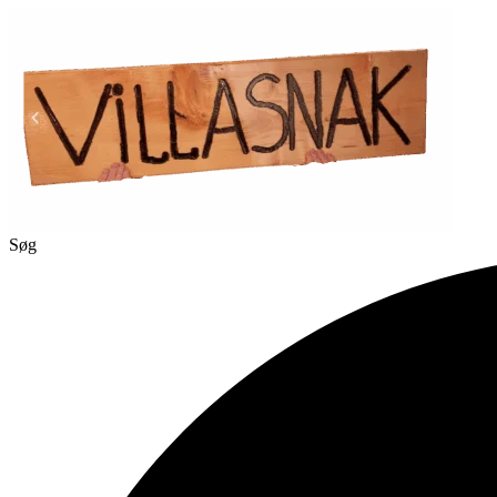
Videre
til
indhold
Søg