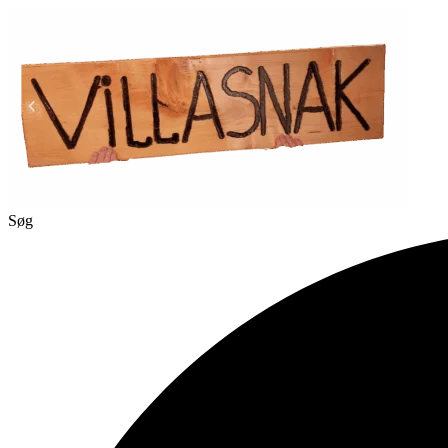
Videre
til
indhold
Søg