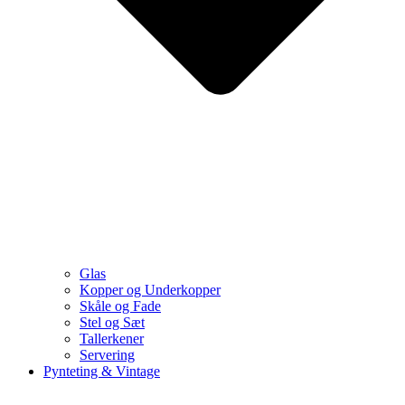
Glas
Kopper og Underkopper
Skåle og Fade
Stel og Sæt
Tallerkener
Servering
Pynteting & Vintage