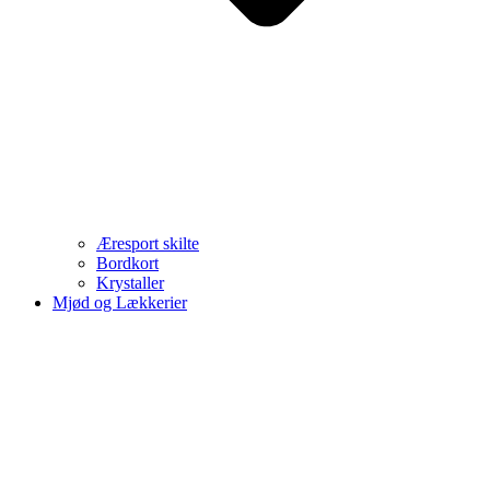
Æresport skilte
Bordkort
Krystaller
Mjød og Lækkerier