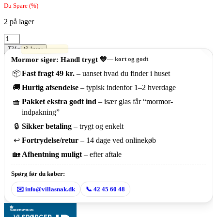
Du Spare
(
%)
2 på lager
Vintage
golfkøller
Tilføj til kurv
–
Mormor siger: Handl trygt 💛
— kort og godt
spillet
med
📦
Fast fragt 49 kr.
– uanset hvad du finder i huset
sjæl
🚚
Hurtig afsendelse
– typisk indenfor 1–2 hverdage
⛳️
🧺
Pakket ekstra godt ind
– især glas får “mormor-
antal
indpakning”
🔒
Sikker betaling
– trygt og enkelt
↩️
Fortrydelse/retur
– 14 dage ved onlinekøb
🏡
Afhentning muligt
– efter aftale
Spørg før du køber:
✉️ info@villasnak.dk
📞 42 45 60 48