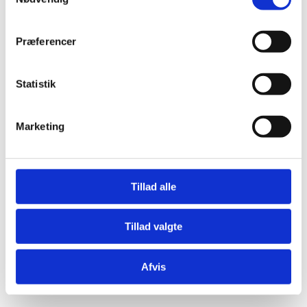
Præferencer
Statistik
Æresport skilte
Bordkort
Marketing
Krystaller
Mjød og Lækkerier
Tillad alle
Tillad valgte
Afvis