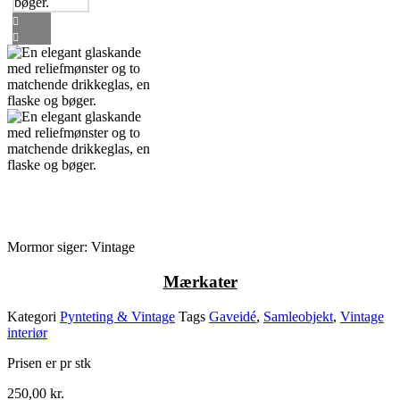
Mormor siger: Vintage
M
ærkater
Kategori
Pynteting & Vintage
Tags
Gaveidé
,
Samleobjekt
,
Vintage
interiør
Prisen er pr stk
250,00
kr.