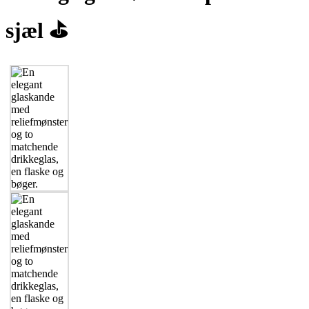
sjæl ⛳️