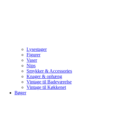
Lysestager
Figurer
Vaser
Nips
Smykker & Accessories
Knager & ophæng
Vintage til Badeværelse
Vintage til Køkkenet
Bøger