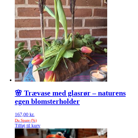
🌸 Trævase med glasrør – naturens
egen blomsterholder
167,00
kr.
Du Spare
(
%)
Tilføj til kurv