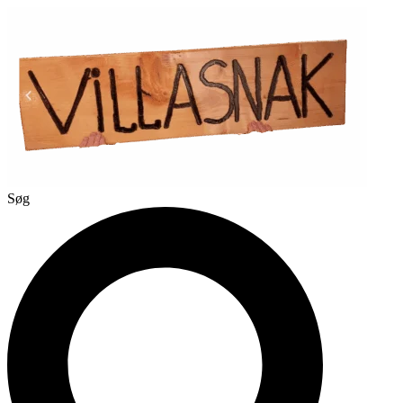
Videre
til
indhold
Søg