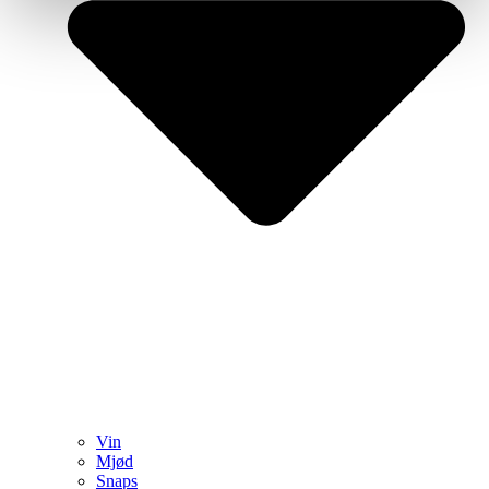
Vin
Mjød
Snaps