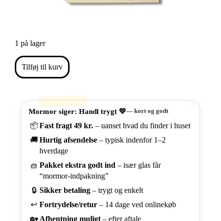
1 på lager
Viola
Tilføj til kurv
Flødekande
af
Rolf
Finstad
-
Mormor siger: Handl trygt 💛
— kort og godt
Blå
Blomster
📦
Fast fragt 49 kr.
– uanset hvad du finder i huset
antal
🚚
Hurtig afsendelse
– typisk indenfor 1–2
hverdage
🧺
Pakket ekstra godt ind
– især glas får
“mormor-indpakning”
🔒
Sikker betaling
– trygt og enkelt
↩️
Fortrydelse/retur
– 14 dage ved onlinekøb
🏡
Afhentning muligt
– efter aftale