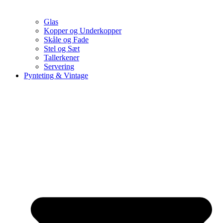
Glas
Kopper og Underkopper
Skåle og Fade
Stel og Sæt
Tallerkener
Servering
Pynteting & Vintage