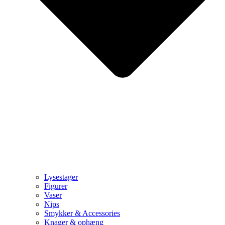
Lysestager
Figurer
Vaser
Nips
Smykker & Accessories
Knager & ophæng