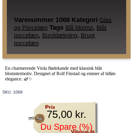
Varenummer
1068
Kategori
Glas
Tags
,
og Porcelæn
Blå blomst
Blåt
,
,
porcelæn
Borddækning
Brugt
porcelæn
En charmerende Viola flødekande med klassisk blåt
blomstermotiv. Designet af Rolf Finstad og emmer af tidløs
elegance. 🌿✨
SKU: 1068
75,00
kr.
Du Spare
(
%)