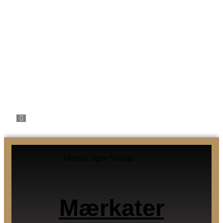
Mormor siger: Vintage
M
ærkater