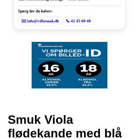
Spørg før du køber:
✉️ info@villasnak.dk
📞 42 45 60 48
Smuk Viola
flødekande med blå