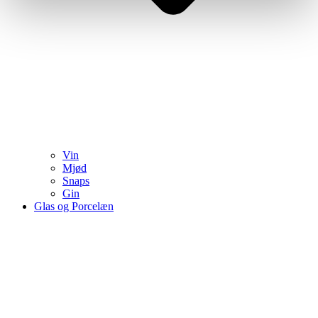
Vin
Mjød
Snaps
Gin
Glas og Porcelæn