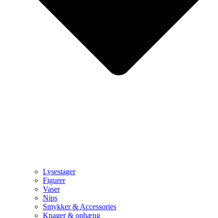
Lysestager
Figurer
Vaser
Nips
Smykker & Accessories
Knager & ophæng