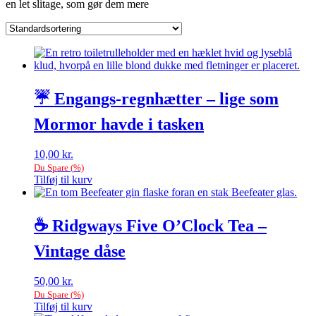
en let slitage, som gør dem mere
☔ Engangs-regnhætter – lige som
Mormor havde i tasken
10,00
kr.
Du Spare
(
%)
Tilføj til kurv
☕ Ridgways Five O’Clock Tea –
Vintage dåse
50,00
kr.
Du Spare
(
%)
Tilføj til kurv