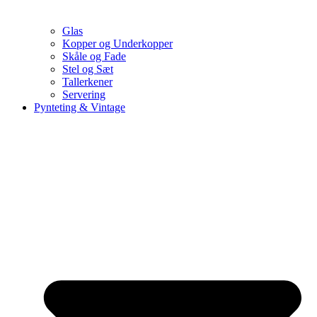
Glas
Kopper og Underkopper
Skåle og Fade
Stel og Sæt
Tallerkener
Servering
Pynteting & Vintage