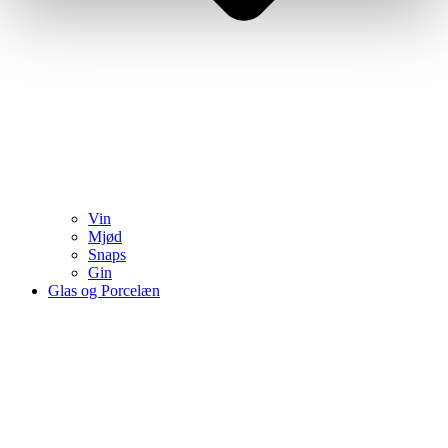
Vin
Mjød
Snaps
Gin
Glas og Porcelæn