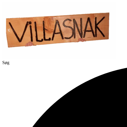
Videre
til
indhold
Søg