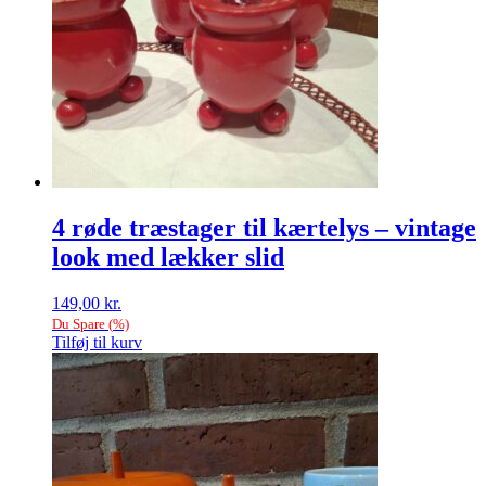
4 røde træstager til kærtelys – vintage
look med lækker slid
149,00
kr.
Du Spare
(
%)
Tilføj til kurv