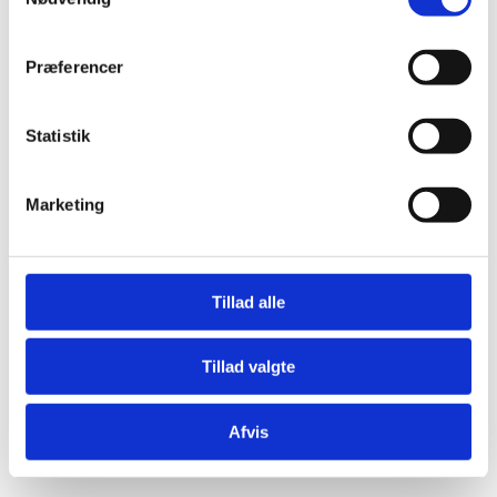
Præferencer
Statistik
Æresport skilte
Bordkort
Marketing
Krystaller
Mjød og Lækkerier
Tillad alle
Tillad valgte
Afvis