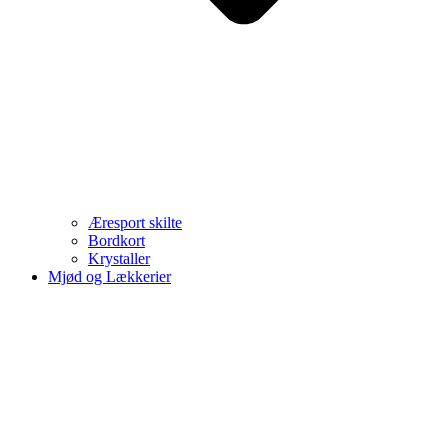
Æresport skilte
Bordkort
Krystaller
Mjød og Lækkerier