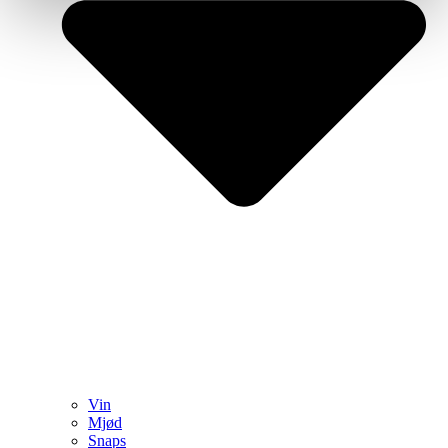
Vin
Mjød
Snaps