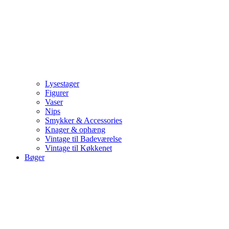
Lysestager
Figurer
Vaser
Nips
Smykker & Accessories
Knager & ophæng
Vintage til Badeværelse
Vintage til Køkkenet
Bøger