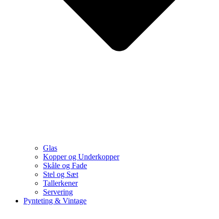
Glas
Kopper og Underkopper
Skåle og Fade
Stel og Sæt
Tallerkener
Servering
Pynteting & Vintage