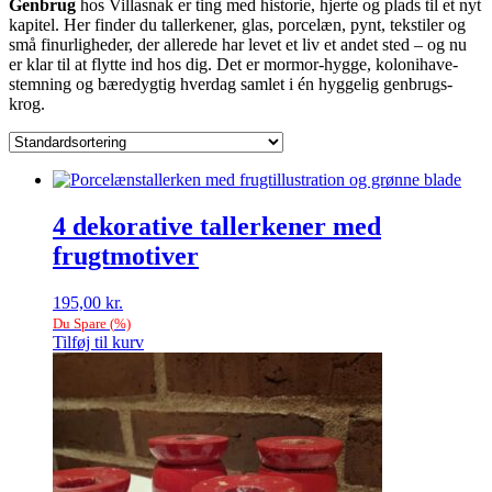
Genbrug
hos Villasnak er ting med historie, hjerte og plads til et nyt
kapitel. Her finder du tallerkener, glas, porcelæn, pynt, tekstiler og
små finurligheder, der allerede har levet et liv et andet sted – og nu
er klar til at flytte ind hos dig. Det er mormor-hygge, kolonihave-
stemning og bæredygtig hverdag samlet i én hyggelig genbrugs-
krog.
4 dekorative tallerkener med
frugtmotiver
195,00
kr.
Du Spare
(
%)
Tilføj til kurv