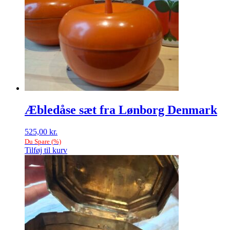
Æbledåse sæt fra Lønborg Denmark
525,00
kr.
Du Spare
(
%)
Tilføj til kurv