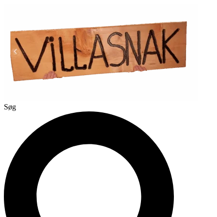
Videre
til
indhold
Søg