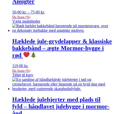
Ansigter
Prisinterval:
50,00
kr.
–
75,00
kr.
50,00 kr.
Du Spare
(
%)
til
Vælg muligheder
Dette
75,00 kr.
vare
har
flere
Hæklede jule-grydelapper & klassiske
varianter.
bakkebånd – ægte Mormor-hygge i
Mulighederne
kan
rød
vælges
på
119,00
kr.
varesiden
Du Spare
(
%)
Tilføj til kurv
Hæklede julehjerter med plads til
fyld – håndlavet julehygge i mormor-
ånd