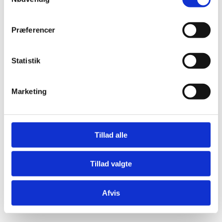
Præferencer
Statistik
Æresport skilte
Bordkort
Marketing
Krystaller
Mjød og Lækkerier
Tillad alle
Tillad valgte
Afvis