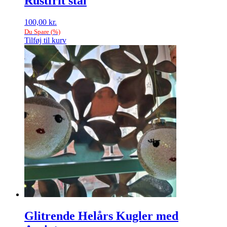
Rustfrit stål
100,00
kr.
Du Spare
(
%)
Tilføj til kurv
Glitrende Helårs Kugler med