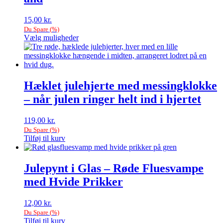
15,00
kr.
Du Spare
(
%)
Vælg muligheder
Dette
vare
har
flere
varianter.
Hæklet julehjerte med messingklokke
Mulighederne
– når julen ringer helt ind i hjertet
kan
vælges
på
119,00
kr.
varesiden
Du Spare
(
%)
Tilføj til kurv
Julepynt i Glas – Røde Fluesvampe
med Hvide Prikker
12,00
kr.
Du Spare
(
%)
Tilføj til kurv