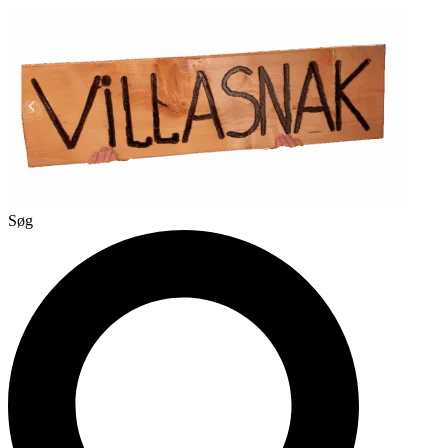
Videre
til
indhold
Søg