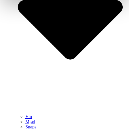
Vin
Mjød
Snaps