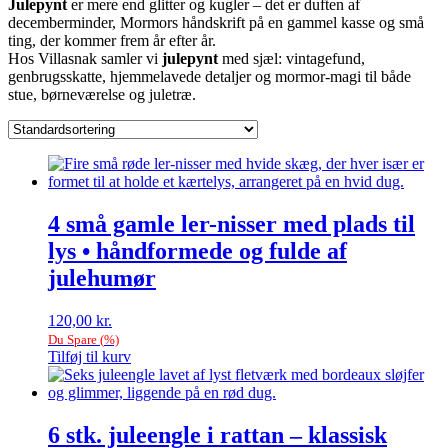
Julepynt
er mere end glitter og kugler – det er duften af
decemberminder, Mormors håndskrift på en gammel kasse og små
ting, der kommer frem år efter år.
Hos Villasnak samler vi
julepynt
med sjæl: vintagefund,
genbrugsskatte, hjemmelavede detaljer og mormor-magi til både
stue, børneværelse og juletræ.
4 små gamle ler-nisser med plads til
lys • håndformede og fulde af
julehumør
120,00
kr.
Du Spare
(
%)
Tilføj til kurv
6 stk. juleengle i rattan – klassisk