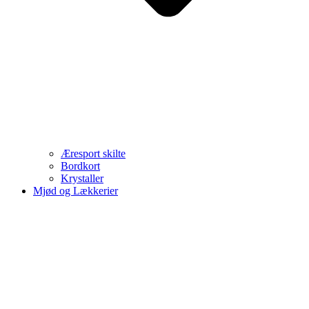
Æresport skilte
Bordkort
Krystaller
Mjød og Lækkerier