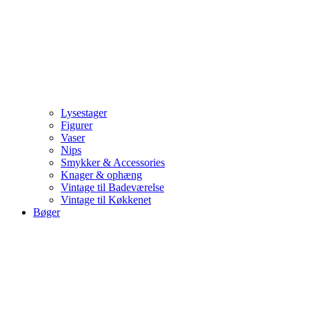
Lysestager
Figurer
Vaser
Nips
Smykker & Accessories
Knager & ophæng
Vintage til Badeværelse
Vintage til Køkkenet
Bøger