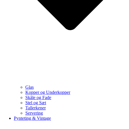
Glas
Kopper og Underkopper
Skåle og Fade
Stel og Sæt
Tallerkener
Servering
Pynteting & Vintage