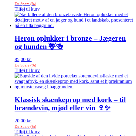
Du Spare
(
%)
Tilføj til kurv
Heron oplukker i bronze – Jægeren
og hunden 🦌🍻
85,00
kr.
Du Spare
(
%)
Tilføj til kurv
Klassisk skænkeprop med kork – til
brændevin, mjød eller vin 🍷✨
20,00
kr.
Du Spare
(
%)
Tilføj til kurv