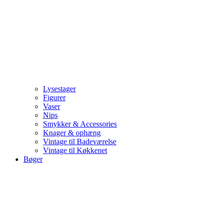
Lysestager
Figurer
Vaser
Nips
Smykker & Accessories
Knager & ophæng
Vintage til Badeværelse
Vintage til Køkkenet
Bøger