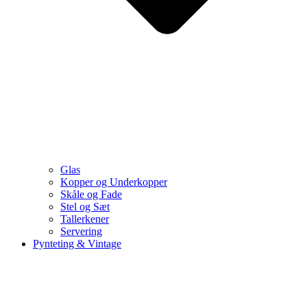
Glas
Kopper og Underkopper
Skåle og Fade
Stel og Sæt
Tallerkener
Servering
Pynteting & Vintage