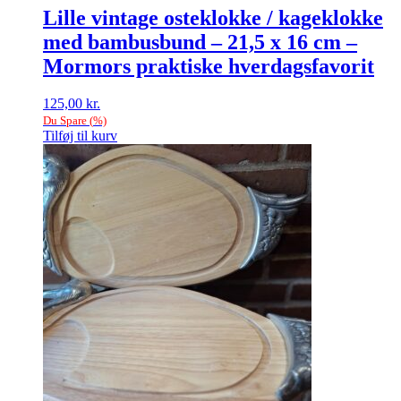
Lille vintage osteklokke / kageklokke
med bambusbund – 21,5 x 16 cm –
Mormors praktiske hverdagsfavorit
125,00
kr.
Du Spare
(
%)
Tilføj til kurv