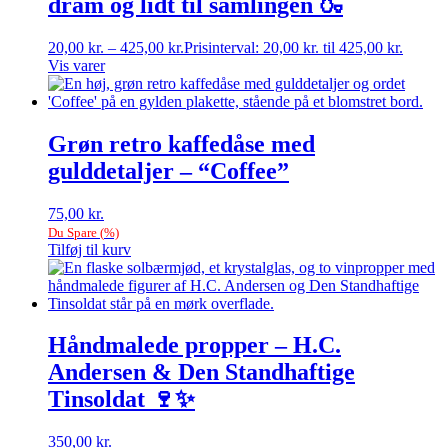
dram og lidt til samlingen 🍶
20,00
kr.
–
425,00
kr.
Prisinterval: 20,00 kr. til 425,00 kr.
Vis varer
Grøn retro kaffedåse med
gulddetaljer – “Coffee”
75,00
kr.
Du Spare
(
%)
Tilføj til kurv
Håndmalede propper – H.C.
Andersen & Den Standhaftige
Tinsoldat 🍷✨
350,00
kr.