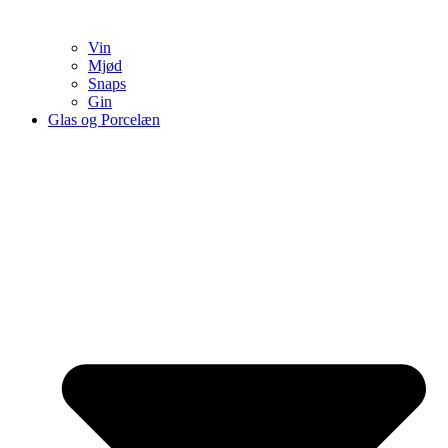
Vin
Mjød
Snaps
Gin
Glas og Porcelæn