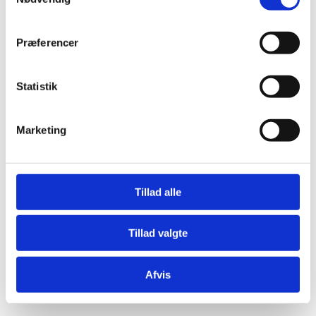
Præferencer
Statistik
Æresport skilte
Marketing
Bordkort
Krystaller
Mjød og Lækkerier
Tillad alle
Tillad valgte
Afvis