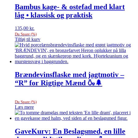
Bambus kage- & ostefad med klart
låg • klassisk og praktisk
135,00
kr.
Du Spare
(
%)
Tilføj til kurv
Brændevinsflaske med jagtmotiv –
“R” for Rigtige Mænd 🍶🌲
Du Spare
(
%)
Læs mere
GaveKurv: En Beslagsmed, en lille