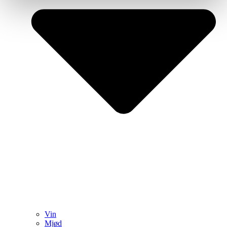
Vin
Mjød