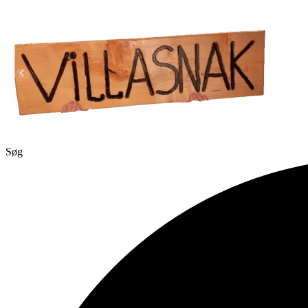
Videre
til
indhold
Søg