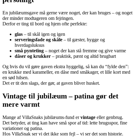
En jubilæumsgave må gerne være noget, der kan bruges – og noget
der minder modtageren om fejringen.
Derfor er ting til bord og hjem ofte perfekte:
glas
– til skål igen og igen
serveringsfade og skåle
– til gæster, hygge og
hverdagsluksus
små pynteting
– noget der kan stå fremme og give varme
dåser og krukker
– praktisk, pænt og altid brugbart
Og hvis du vil gøre gaven ekstra hyggelig, så kan du “fylde den”:
en krukke med karameller, en dåse med småkager, et lille kort med
en sød hilsen.
Det er tit den slags, der gør, at gaven bliver husket.
Vintage til jubilæum – patina gør det
mere varmt
Mange af VillaSnaks jubilæums-fund er
vintage
eller genbrug.
Det betyder, at ting kan have små spor af tid: lette brugsspor, fine
variationer og patina.
Hos VillaSnak ser vi det ikke som fejl – vi ser det som historie.