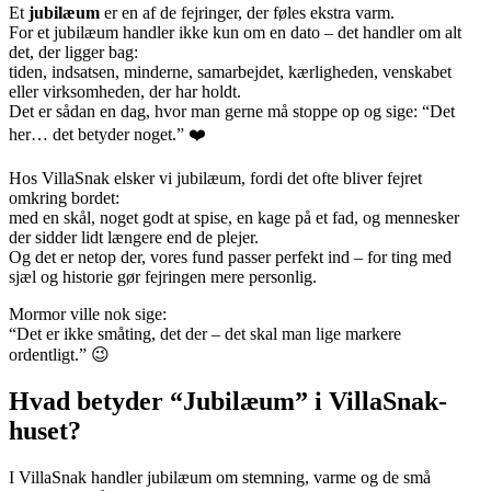
Et
jubilæum
er en af de fejringer, der føles ekstra varm.
For et jubilæum handler ikke kun om en dato – det handler om alt
det, der ligger bag:
tiden, indsatsen, minderne, samarbejdet, kærligheden, venskabet
eller virksomheden, der har holdt.
Det er sådan en dag, hvor man gerne må stoppe op og sige: “Det
her… det betyder noget.” ❤️
Hos VillaSnak elsker vi jubilæum, fordi det ofte bliver fejret
omkring bordet:
med en skål, noget godt at spise, en kage på et fad, og mennesker
der sidder lidt længere end de plejer.
Og det er netop der, vores fund passer perfekt ind – for ting med
sjæl og historie gør fejringen mere personlig.
Mormor ville nok sige:
“Det er ikke småting, det der – det skal man lige markere
ordentligt.” 😉
Hvad betyder “Jubilæum” i VillaSnak-
huset?
I VillaSnak handler jubilæum om stemning, varme og de små