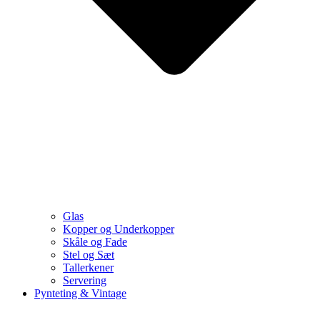
Glas
Kopper og Underkopper
Skåle og Fade
Stel og Sæt
Tallerkener
Servering
Pynteting & Vintage