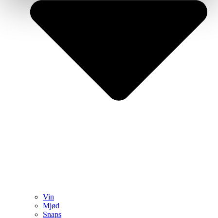
Vin
Mjød
Snaps