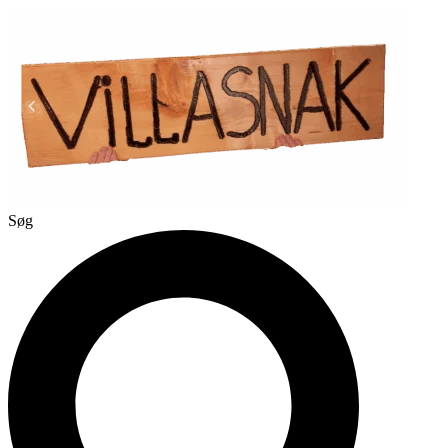
Videre
til
indhold
Søg