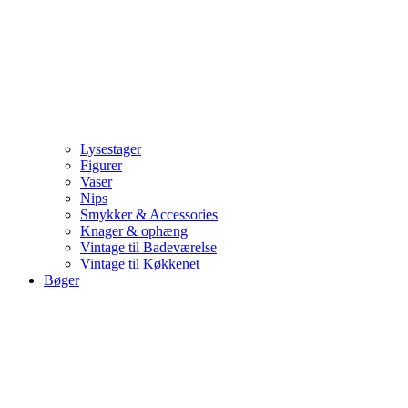
Lysestager
Figurer
Vaser
Nips
Smykker & Accessories
Knager & ophæng
Vintage til Badeværelse
Vintage til Køkkenet
Bøger