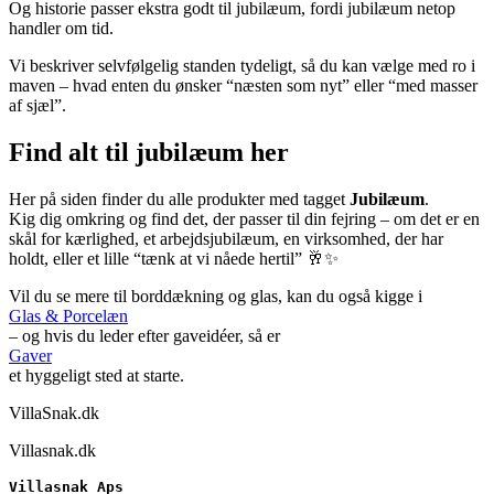
Og historie passer ekstra godt til jubilæum, fordi jubilæum netop
handler om tid.
Vi beskriver selvfølgelig standen tydeligt, så du kan vælge med ro i
maven – hvad enten du ønsker “næsten som nyt” eller “med masser
af sjæl”.
Find alt til jubilæum her
Her på siden finder du alle produkter med tagget
Jubilæum
.
Kig dig omkring og find det, der passer til din fejring – om det er en
skål for kærlighed, et arbejdsjubilæum, en virksomhed, der har
holdt, eller et lille “tænk at vi nåede hertil” 🥂✨
Vil du se mere til borddækning og glas, kan du også kigge i
Glas & Porcelæn
– og hvis du leder efter gaveidéer, så er
Gaver
et hyggeligt sted at starte.
VillaSnak.dk
Villasnak.dk
Villasnak Aps