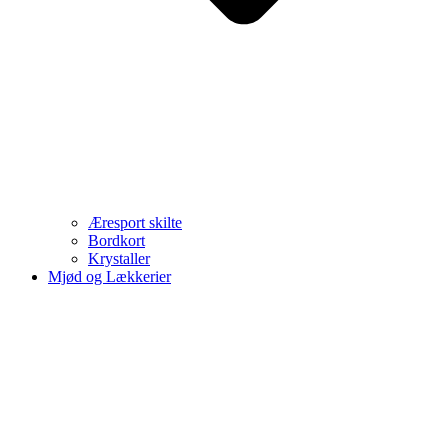
Æresport skilte
Bordkort
Krystaller
Mjød og Lækkerier