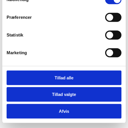
Præferencer
Statistik
Æresport skilte
Bordkort
Marketing
Krystaller
Mjød og Lækkerier
Tillad alle
Tillad valgte
Afvis