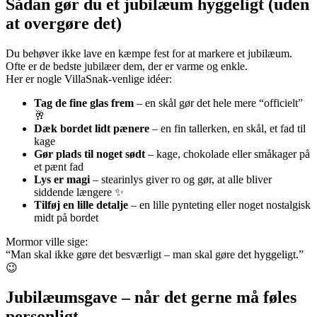
Sådan gør du et jubilæum hyggeligt (uden
at overgøre det)
Du behøver ikke lave en kæmpe fest for at markere et jubilæum.
Ofte er de bedste jubilæer dem, der er varme og enkle.
Her er nogle VillaSnak-venlige idéer:
Tag de fine glas frem
– en skål gør det hele mere “officielt”
🥂
Dæk bordet lidt pænere
– en fin tallerken, en skål, et fad til
kage
Gør plads til noget sødt
– kage, chokolade eller småkager på
et pænt fad
Lys er magi
– stearinlys giver ro og gør, at alle bliver
siddende længere ✨
Tilføj en lille detalje
– en lille pynteting eller noget nostalgisk
midt på bordet
Mormor ville sige:
“Man skal ikke gøre det besværligt – man skal gøre det hyggeligt.”
😉
Jubilæumsgave – når det gerne må føles
personligt