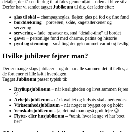
detaljer, der får en fejring til at føles gennemført – uden at blive stiv.
Derfor har vi samlet tagget
Jubilæum
til dig, der leder efter:
glas til skål
– champagneglas, fløjter, glas på fod og fine fund
borddækning
– porcelæn, skåle, kagetallerkener og
servering
servering
– fade, opsatser og små “detalje-ting” til bordet
gaver
– personlige fund med charme, patina og historie
pynt og stemning
– små ting der gør rummet varmt og festligt
Hvilke jubilæer fejrer man?
Der er mange slags jubilæer – og de har alle sammen det til fælles, at
de fortjener et lille løft i hverdagen.
Tagget
Jubilæum
passer typisk til:
Bryllupsjubilæum
– når kærligheden og livet sammen fejres
🤍
Arbejdsjubilæum
– når loyalitet og indsats skal anerkendes
Virksomhedsjubilæum
– når noget er bygget op og holdt
Venskabsjubilæum
– ja, det må man også godt fejre 😉
Flytte- eller husjubilæum
– “tænk, hvor længe vi har boet
her”