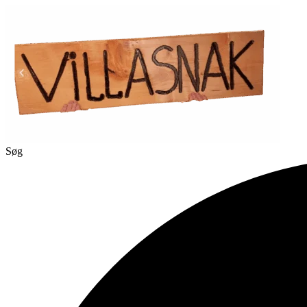
Videre
til
indhold
Søg