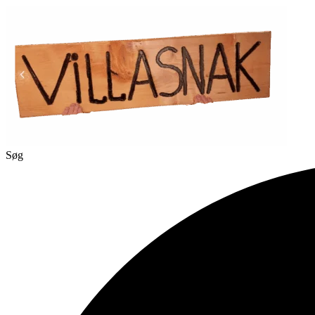
Videre
til
indhold
Søg