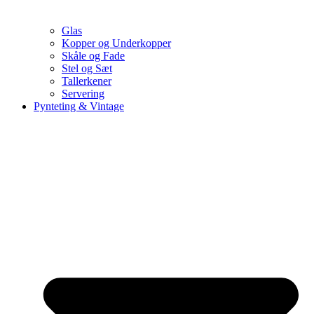
Glas
Kopper og Underkopper
Skåle og Fade
Stel og Sæt
Tallerkener
Servering
Pynteting & Vintage