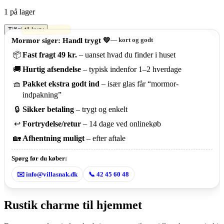
1 på lager
Smukt
Tilføj til kurv
sæt
Mormor siger: Handl trygt 💛
— kort og godt
med
📦
Fast fragt 49 kr.
– uanset hvad du finder i huset
2
tin
🚚
Hurtig afsendelse
– typisk indenfor 1–2 hverdage
kander
i
🧺
Pakket ekstra godt ind
– især glas får “mormor-
klassisk
indpakning”
stil
antal
🔒
Sikker betaling
– trygt og enkelt
↩️
Fortrydelse/retur
– 14 dage ved onlinekøb
🏡
Afhentning muligt
– efter aftale
Spørg før du køber:
✉️ info@villasnak.dk
📞 42 45 60 48
Rustik charme til hjemmet