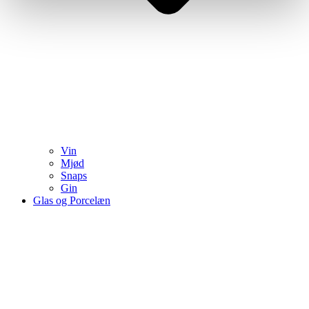
Vin
Mjød
Snaps
Gin
Glas og Porcelæn