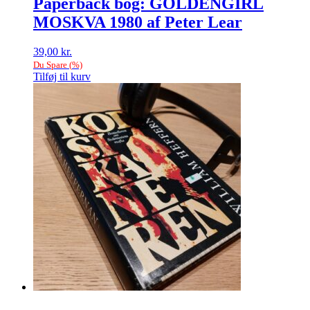
Paperback bog: GOLDENGIRL
MOSKVA 1980 af Peter Lear
39,00
kr.
Du Spare
(
%)
Tilføj til kurv