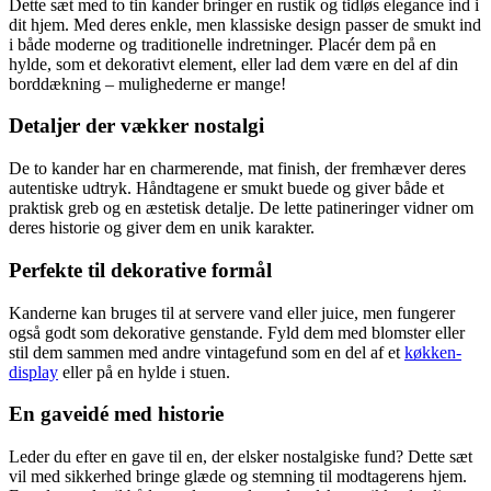
Dette sæt med to tin kander bringer en rustik og tidløs elegance ind i
dit hjem. Med deres enkle, men klassiske design passer de smukt ind
i både moderne og traditionelle indretninger. Placér dem på en
hylde, som et dekorativt element, eller lad dem være en del af din
borddækning – mulighederne er mange!
Detaljer der vækker nostalgi
De to kander har en charmerende, mat finish, der fremhæver deres
autentiske udtryk. Håndtagene er smukt buede og giver både et
praktisk greb og en æstetisk detalje. De lette patineringer vidner om
deres historie og giver dem en unik karakter.
Perfekte til dekorative formål
Kanderne kan bruges til at servere vand eller juice, men fungerer
også godt som dekorative genstande. Fyld dem med blomster eller
stil dem sammen med andre vintagefund som en del af et
køkken-
display
eller på en hylde i stuen.
En gaveidé med historie
Leder du efter en gave til en, der elsker nostalgiske fund? Dette sæt
vil med sikkerhed bringe glæde og stemning til modtagerens hjem.