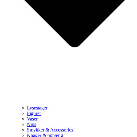
Lysestager
Figurer
Vaser
Nips
Smykker & Accessories
Knager & ophæng