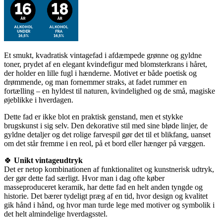
Et smukt, kvadratisk vintagefad i afdæmpede grønne og gyldne
toner, prydet af en elegant kvindefigur med blomsterkrans i håret,
der holder en lille fugl i hænderne. Motivet er både poetisk og
drømmende, og man fornemmer straks, at fadet rummer en
fortælling – en hyldest til naturen, kvindelighed og de små, magiske
øjeblikke i hverdagen.
Dette fad er ikke blot en praktisk genstand, men et stykke
brugskunst i sig selv. Den dekorative stil med sine bløde linjer, de
gyldne detaljer og det rolige farvespil gør det til et blikfang, uanset
om det står fremme i en reol, på et bord eller hænger på væggen.
🍀
Unikt vintageudtryk
Det er netop kombinationen af funktionalitet og kunstnerisk udtryk,
der gør dette fad særligt. Hvor man i dag ofte køber
masseproduceret keramik, har dette fad en helt anden tyngde og
historie. Det bærer tydeligt præg af en tid, hvor design og kvalitet
gik hånd i hånd, og hvor man turde lege med motiver og symbolik i
det helt almindelige hverdagsstel.