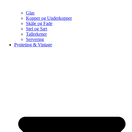
Glas
Kopper og Underkopper
Skåle og Fade
Stel og Sæt
Tallerkener
Servering
Pynteting & Vintage