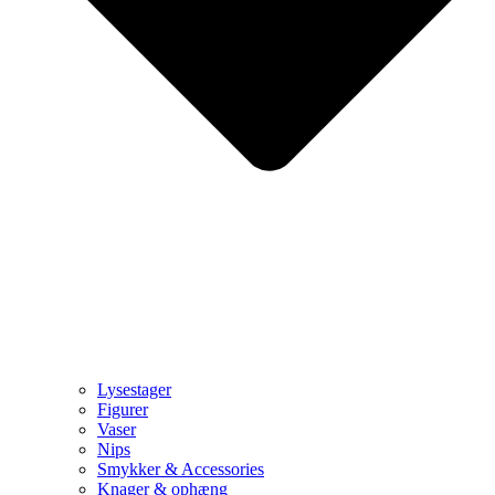
Lysestager
Figurer
Vaser
Nips
Smykker & Accessories
Knager & ophæng