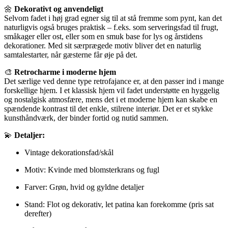
🌼
Dekorativt og anvendeligt
Selvom fadet i høj grad egner sig til at stå fremme som pynt, kan det
naturligvis også bruges praktisk – f.eks. som serveringsfad til frugt,
småkager eller ost, eller som en smuk base for lys og årstidens
dekorationer. Med sit særprægede motiv bliver det en naturlig
samtalestarter, når gæsterne får øje på det.
🎨
Retrocharme i moderne hjem
Det særlige ved denne type retrofajance er, at den passer ind i mange
forskellige hjem. I et klassisk hjem vil fadet understøtte en hyggelig
og nostalgisk atmosfære, mens det i et moderne hjem kan skabe en
spændende kontrast til det enkle, stilrene interiør. Det er et stykke
kunsthåndværk, der binder fortid og nutid sammen.
💫
Detaljer:
Vintage dekorationsfad/skål
Motiv: Kvinde med blomsterkrans og fugl
Farver: Grøn, hvid og gyldne detaljer
Stand: Flot og dekorativ, let patina kan forekomme (pris sat
derefter)