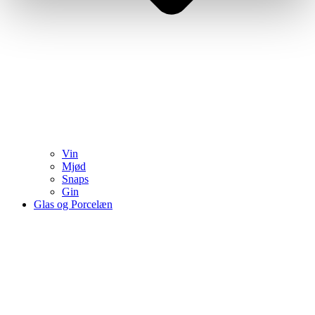
Vin
Mjød
Snaps
Gin
Glas og Porcelæn