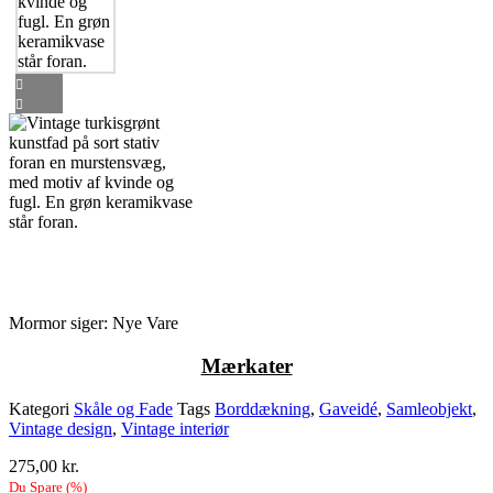
Mormor siger: Nye Vare
M
ærkater
Kategori
Skåle og Fade
Tags
Borddækning
,
Gaveidé
,
Samleobjekt
,
Vintage design
,
Vintage interiør
275,00
kr.
Du Spare
(
%)