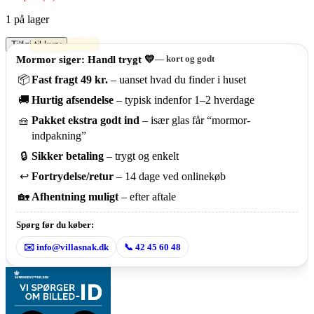
1 på lager
Vintage
Tilføj til kurv
kunstfad
Mormor siger: Handl trygt 💛
— kort og godt
med
📦
Fast fragt 49 kr.
– uanset hvad du finder i huset
kvinde
og
🚚
Hurtig afsendelse
– typisk indenfor 1–2 hverdage
fugl
–
🧺
Pakket ekstra godt ind
– især glas får “mormor-
dekorativt
indpakning”
retrofad
antal
🔒
Sikker betaling
– trygt og enkelt
↩️
Fortrydelse/retur
– 14 dage ved onlinekøb
🏡
Afhentning muligt
– efter aftale
Spørg før du køber:
✉️ info@villasnak.dk
📞 42 45 60 48