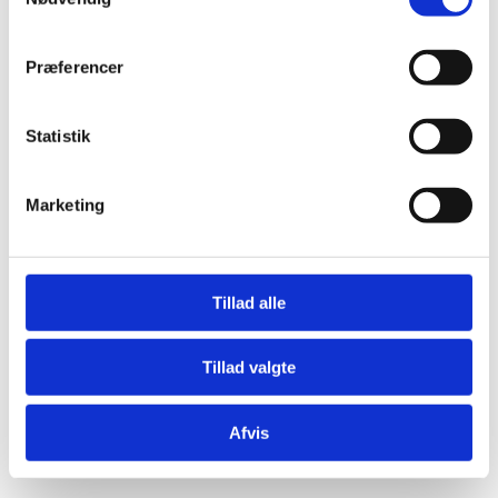
Præferencer
Statistik
Æresport skilte
Bordkort
Marketing
Krystaller
Mjød og Lækkerier
Tillad alle
Tillad valgte
Afvis