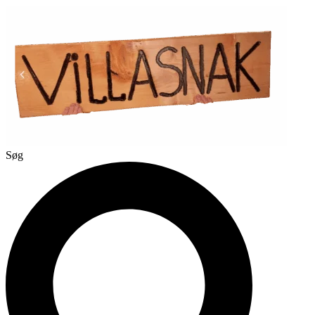
Videre
til
indhold
Søg