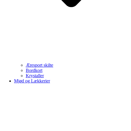
Æresport skilte
Bordkort
Krystaller
Mjød og Lækkerier