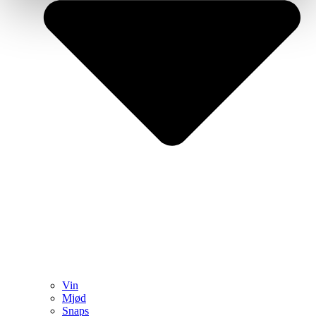
Vin
Mjød
Snaps