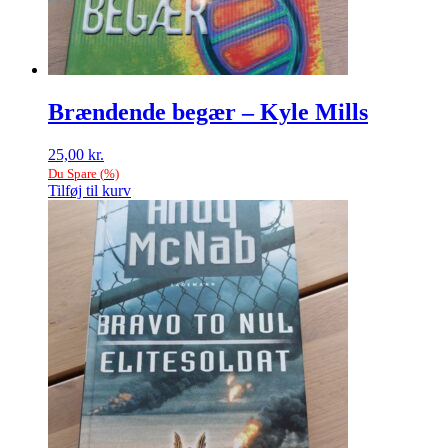
Brændende begær – Kyle Mills
25,00
kr.
Du Spare
(
%)
Tilføj til kurv