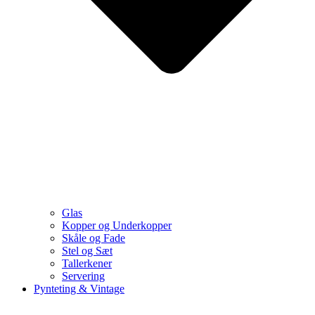
Glas
Kopper og Underkopper
Skåle og Fade
Stel og Sæt
Tallerkener
Servering
Pynteting & Vintage