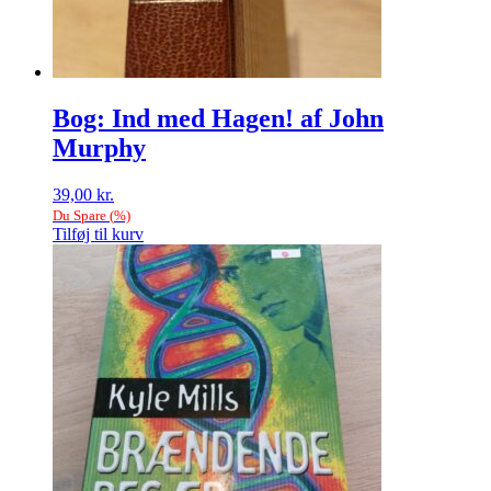
Bog: Ind med Hagen! af John
Murphy
39,00
kr.
Du Spare
(
%)
Tilføj til kurv