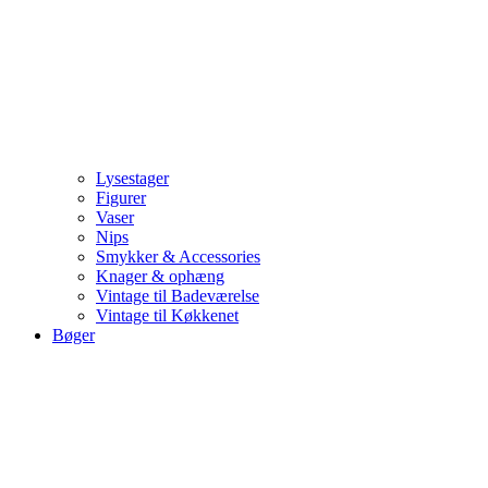
Lysestager
Figurer
Vaser
Nips
Smykker & Accessories
Knager & ophæng
Vintage til Badeværelse
Vintage til Køkkenet
Bøger