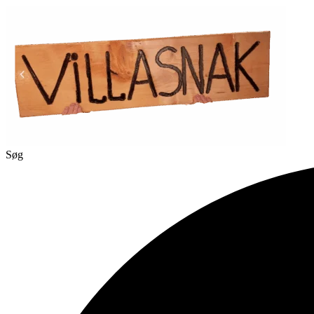
Videre
til
indhold
Søg