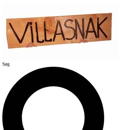
Videre
til
indhold
Søg