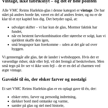
Vintage, ikke fabriksnyt – og det er hele pointen
Alle VMC Reims Harlekin-glas i denne kategori er
vintage
. De har
stået på andres borde før, været en del af andres fester, og nu er de
klar til et nyt kapitel hos dig. Det betyder også, at:
udvalget skifter – vi har kun de glas, Mormor faktisk har
fundet,
når en bestemt farvekombination eller størrelse er solgt, kan vi
sjældent skaffe den igen,
små brugsspor kan forekomme – uden at det går ud over
hyggen.
Vi gennemgår alle glas, før de lander i webshoppen. Hvis der er
væsentlige ridser, skår eller fejl, vil det fremgå af beskrivelsen. Men
små tegn på liv ser vi ikke som fejl – de er en del af charmen ved
ægte vintage.
Gaveidé til én, der elsker farver og nostalgi
Et sæt VMC Reims Harlekin-glas er en oplagt gave til én, der:
elsker retro, farver og personlig indretning,
dækker bord med omtanke og varme,
samler på glas og stel med historie,