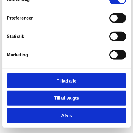
Præferencer
Statistik
Æresport skilte
Bordkort
Marketing
Krystaller
Mjød og Lækkerier
Tillad alle
Tillad valgte
Afvis