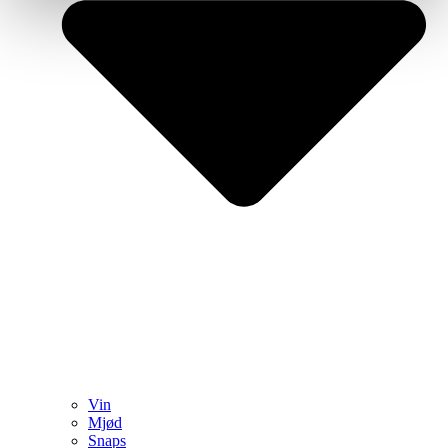
Vin
Mjød
Snaps