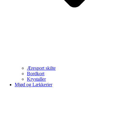
Æresport skilte
Bordkort
Krystaller
Mjød og Lækkerier