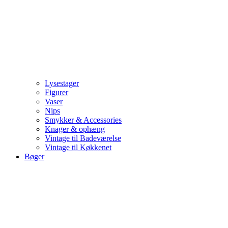
Lysestager
Figurer
Vaser
Nips
Smykker & Accessories
Knager & ophæng
Vintage til Badeværelse
Vintage til Køkkenet
Bøger