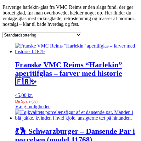
Farverige harlekin-glas fra VMC Reims er den slags fund, der gør
bordet glad, før man overhovedet hælder noget op. Her finder du
vintage-glas med cirkusglæde, retrostemning og masser af mormor-
nostalgi – klar til både hverdag og fest.
Franske VMC Reims “Harlekin”
aperitifglas – farver med historie
🇫🇷✨
45,00
kr.
Du Spare
(
%)
Vælg muligheder
Dette
vare
har
flere
💃🕺 Schwarzburger – Dansende Par i
varianter.
porcelæn (model 11768)
Mulighederne