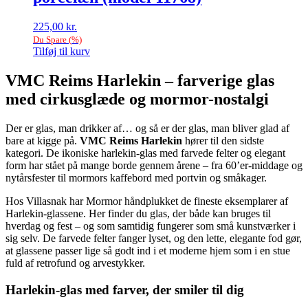
kan
vælges
225,00
kr.
på
Du Spare
(
%)
varesiden
Tilføj til kurv
VMC Reims Harlekin – farverige glas
med cirkusglæde og mormor-nostalgi
Der er glas, man drikker af… og så er der glas, man bliver glad af
bare at kigge på.
VMC Reims Harlekin
hører til den sidste
kategori. De ikoniske harlekin-glas med farvede felter og elegant
form har stået på mange borde gennem årene – fra 60’er-middage og
nytårsfester til mormors kaffebord med portvin og småkager.
Hos Villasnak har Mormor håndplukket de fineste eksemplarer af
Harlekin-glassene. Her finder du glas, der både kan bruges til
hverdag og fest – og som samtidig fungerer som små kunstværker i
sig selv. De farvede felter fanger lyset, og den lette, elegante fod gør,
at glassene passer lige så godt ind i et moderne hjem som i en stue
fuld af retrofund og arvestykker.
Harlekin-glas med farver, der smiler til dig