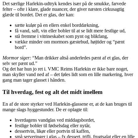
Det særlige Harlekin-udtryk kendes især på de smukke, farvede
felter – ofte i klare, glade nuancer, der giver næsten cirkusagtig
glæde til bordet. Det er glas, der kan:
sætte kulør på en ellers enkel borddækning,
få vand, saft, vin eller bobler til at se lidt mere festlige ud,
stå fremme i vitrineskabet som pynt og blikfang,
vække minder om mormors gæstebud, højtider og “pænt
bord”.
Mormor siger:
“Man drikker altså anderledes pænt af et glas, der
selv ser pænt ud.”
Og det har hun jo ret i. VMC Reims Harlekin er ikke bare noget,
man skyller vand ned af – det føles lidt som en lille markering, hver
gang man tager glasset i hånden.
Til hverdag, fest og alt det midt imellem
En af de store styrker ved Harlekin-glassene er, at de kan bruges til
mange slags hyggestunder. De er oplagte til:
hverdagens vandglas ved middagsbordet,
festlige bobler til fødselsdag eller nytår,
dessertvin, likør eller portvin til kaffen,
små serveringer i glas – fx dessert, trifli, frugtsalat eller en lille