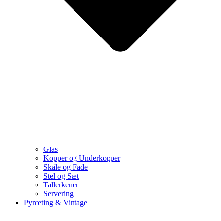
Glas
Kopper og Underkopper
Skåle og Fade
Stel og Sæt
Tallerkener
Servering
Pynteting & Vintage