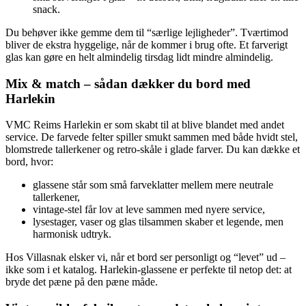
snack.
Du behøver ikke gemme dem til “særlige lejligheder”. Tværtimod
bliver de ekstra hyggelige, når de kommer i brug ofte. Et farverigt
glas kan gøre en helt almindelig tirsdag lidt mindre almindelig.
Mix & match – sådan dækker du bord med
Harlekin
VMC Reims Harlekin er som skabt til at blive blandet med andet
service. De farvede felter spiller smukt sammen med både hvidt stel,
blomstrede tallerkener og retro-skåle i glade farver. Du kan dække et
bord, hvor:
glassene står som små farveklatter mellem mere neutrale
tallerkener,
vintage-stel får lov at leve sammen med nyere service,
lysestager, vaser og glas tilsammen skaber et legende, men
harmonisk udtryk.
Hos Villasnak elsker vi, når et bord ser personligt og “levet” ud –
ikke som i et katalog. Harlekin-glassene er perfekte til netop det: at
bryde det pæne på den pæne måde.