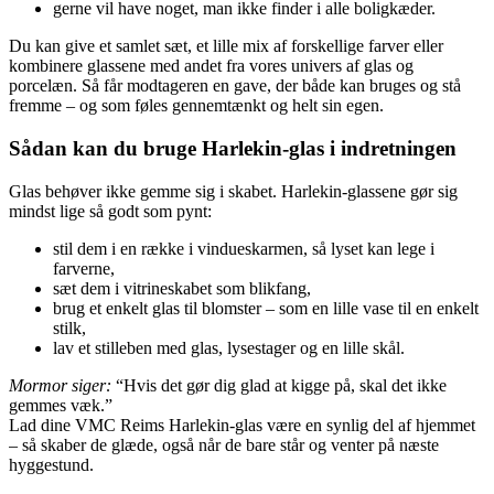
gerne vil have noget, man ikke finder i alle boligkæder.
Du kan give et samlet sæt, et lille mix af forskellige farver eller
kombinere glassene med andet fra vores univers af glas og
porcelæn. Så får modtageren en gave, der både kan bruges og stå
fremme – og som føles gennemtænkt og helt sin egen.
Sådan kan du bruge Harlekin-glas i indretningen
Glas behøver ikke gemme sig i skabet. Harlekin-glassene gør sig
mindst lige så godt som pynt:
stil dem i en række i vindueskarmen, så lyset kan lege i
farverne,
sæt dem i vitrineskabet som blikfang,
brug et enkelt glas til blomster – som en lille vase til en enkelt
stilk,
lav et stilleben med glas, lysestager og en lille skål.
Mormor siger:
“Hvis det gør dig glad at kigge på, skal det ikke
gemmes væk.”
Lad dine VMC Reims Harlekin-glas være en synlig del af hjemmet
– så skaber de glæde, også når de bare står og venter på næste
hyggestund.