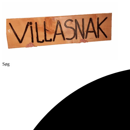
Videre
til
indhold
Søg