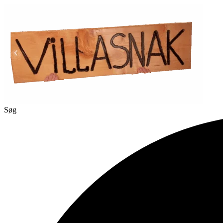
Videre
til
indhold
Søg