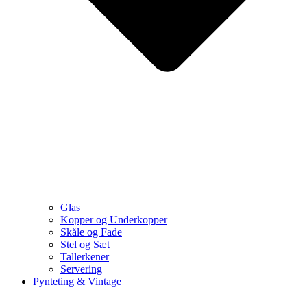
Glas
Kopper og Underkopper
Skåle og Fade
Stel og Sæt
Tallerkener
Servering
Pynteting & Vintage