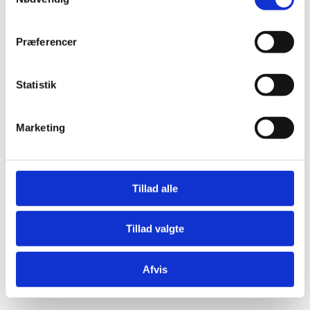
Præferencer
Statistik
Æresport skilte
Bordkort
Marketing
Krystaller
Mjød og Lækkerier
Tillad alle
Tillad valgte
Afvis