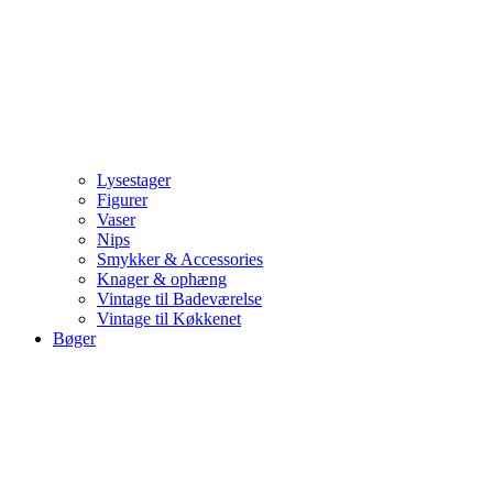
Lysestager
Figurer
Vaser
Nips
Smykker & Accessories
Knager & ophæng
Vintage til Badeværelse
Vintage til Køkkenet
Bøger