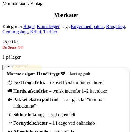
Mormor siger: Vintage
M
ærkater
Kategorier
Bøger
,
Krimi bøger
Tags
Bøger med patina
,
Brugt bog
,
Genbrugsbog
,
Krimi
,
Thriller
25,00
kr.
Du Spare
(
%)
1 på lager
Den
Tilføj til kurv
hemmelige
Mormor siger: Handl trygt 💛
— kort og godt
liste
📦
Fast fragt 49 kr.
– uanset hvad du finder i huset
–
Duncan
🚚
Hurtig afsendelse
– typisk indenfor 1–2 hverdage
Kyle
antal
🧺
Pakket ekstra godt ind
– især glas får “mormor-
indpakning”
🔒
Sikker betaling
– trygt og enkelt
↩️
Fortrydelse/retur
– 14 dage ved onlinekøb
🏡
Afhentning muligt
– efter aftale