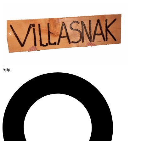
Videre
til
indhold
Søg