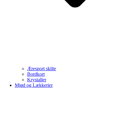
Æresport skilte
Bordkort
Krystaller
Mjød og Lækkerier