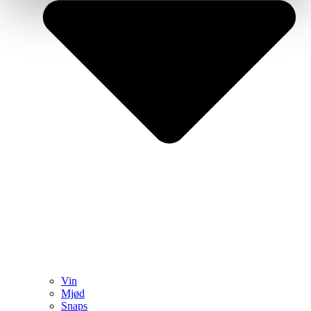
Vin
Mjød
Snaps