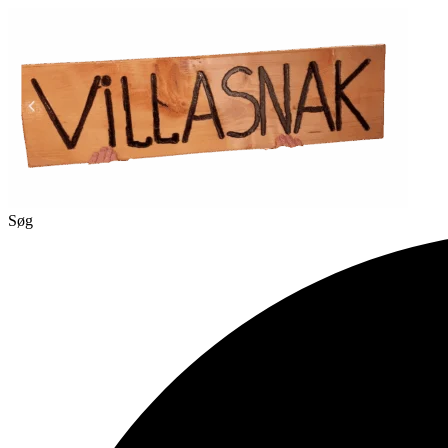
Videre
til
indhold
Søg