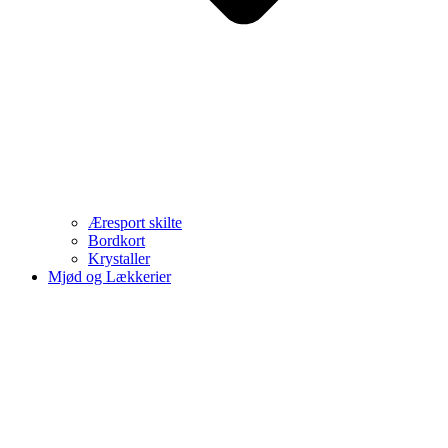
Æresport skilte
Bordkort
Krystaller
Mjød og Lækkerier