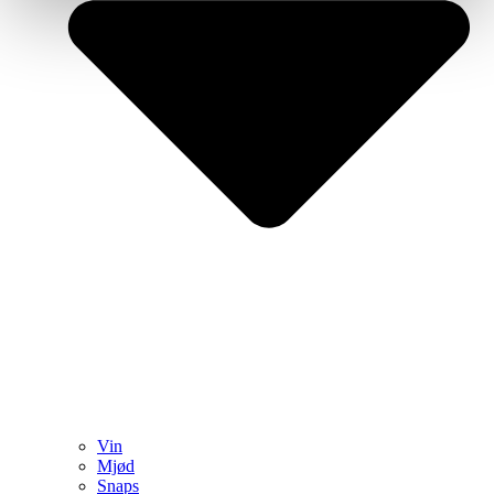
Vin
Mjød
Snaps