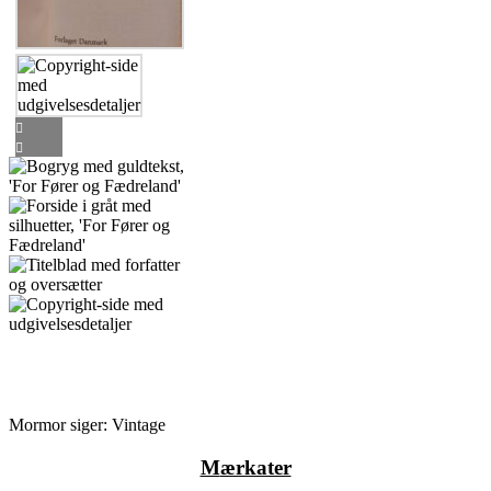
Mormor siger: Vintage
M
ærkater