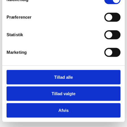
Præferencer
Statistik
Æresport skilte
Bordkort
Marketing
Krystaller
Mjød og Lækkerier
Tillad alle
Tillad valgte
Afvis