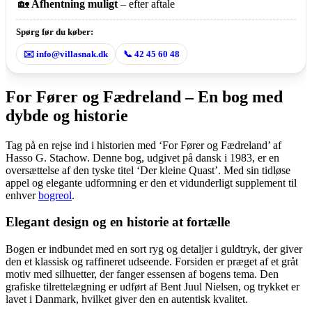
🏡
Afhentning muligt
– efter aftale
Spørg før du køber:
✉️ info@villasnak.dk
📞 42 45 60 48
For Fører og Fædreland – En bog med
dybde og historie
Tag på en rejse ind i historien med ‘For Fører og Fædreland’ af
Hasso G. Stachow. Denne bog, udgivet på dansk i 1983, er en
oversættelse af den tyske titel ‘Der kleine Quast’. Med sin tidløse
appel og elegante udformning er den et vidunderligt supplement til
enhver
bogreol
.
Elegant design og en historie at fortælle
Bogen er indbundet med en sort ryg og detaljer i guldtryk, der giver
den et klassisk og raffineret udseende. Forsiden er præget af et gråt
motiv med silhuetter, der fanger essensen af bogens tema. Den
grafiske tilrettelægning er udført af Bent Juul Nielsen, og trykket er
lavet i Danmark, hvilket giver den en autentisk kvalitet.