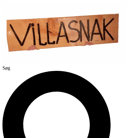
Videre
til
indhold
Søg