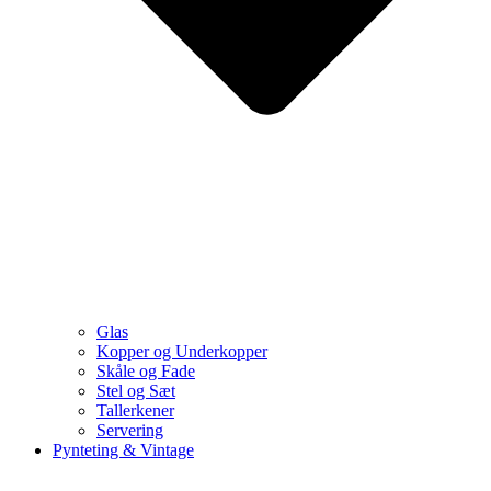
Glas
Kopper og Underkopper
Skåle og Fade
Stel og Sæt
Tallerkener
Servering
Pynteting & Vintage