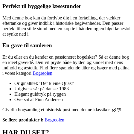
Perfekt til hyggelige læsestunder
Med denne bog kan du fordybe dig i en fortælling, der vækker
eftertanke og giver indblik i historiske begivenheder. Den passer
perfekt til en stille stund med en kop te i hånden og en blød lænestol
at synke ned i.
En gave til samleren
Er du eller en du kender en passioneret bogelsker? Så er denne bog
en ideel gaveidé. Den vil pryde både hylden og sindet med dens
indhold og æstetik. Find flere spændende titler og bøger med patina
i vores kategori
Bogreolen
.
Originaltitel: ‘Der kleine Quast’
Udgivelsesår på dansk: 1983
Elegant guldtryk på ryggen
Oversat af Finn Andersen
Giv din bogsamling et historisk pust med denne klassiker. 🌿📖
Se flere produkter i:
Bogreolen
HAR DU SET?