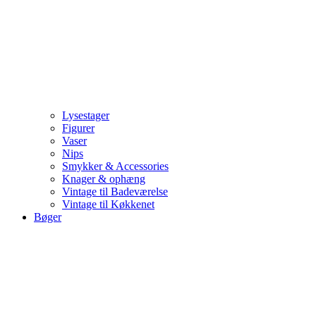
Lysestager
Figurer
Vaser
Nips
Smykker & Accessories
Knager & ophæng
Vintage til Badeværelse
Vintage til Køkkenet
Bøger