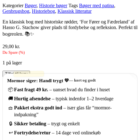
Kategorier
Bøger
,
Historie bøger
Tags
Bøger med patina
,
Genbrugsbog
,
Historiebog
,
Klassisk litteratur
En klassisk bog med historiske rødder, ‘For Fører og Fædreland’ af
Hasso G. Stachow giver plads til fordybelse og refleksion. Perfekt til
bogreolen. 📚✨
29,00
kr.
Du Spare
(
%)
1 på lager
For
Tilføj til kurv
Fører
Mormor siger: Handl trygt 💛
— kort og godt
og
📦
Fast fragt 49 kr.
– uanset hvad du finder i huset
Fædreland
-
🚚
Hurtig afsendelse
– typisk indenfor 1–2 hverdage
Hasso
G.
🧺
Pakket ekstra godt ind
– især glas får “mormor-
Stachow
indpakning”
antal
🔒
Sikker betaling
– trygt og enkelt
↩️
Fortrydelse/retur
– 14 dage ved onlinekøb