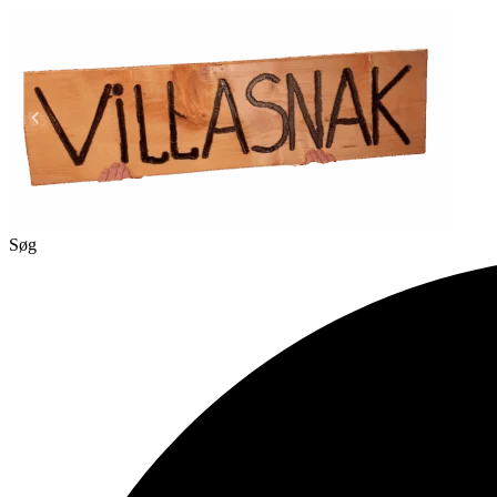
Videre
til
indhold
Søg