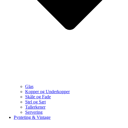
Glas
Kopper og Underkopper
Skåle og Fade
Stel og Sæt
Tallerkener
Servering
Pynteting & Vintage