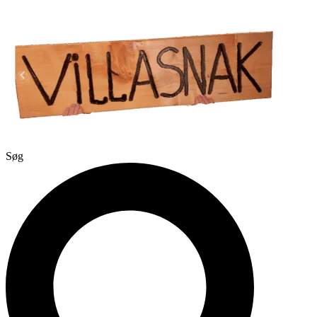
Videre
til
indhold
Søg