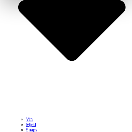
Vin
Mjød
Snaps