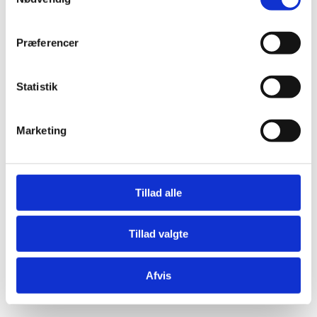
Præferencer
Statistik
Æresport skilte
Bordkort
Marketing
Krystaller
Mjød og Lækkerier
Tillad alle
Tillad valgte
Afvis