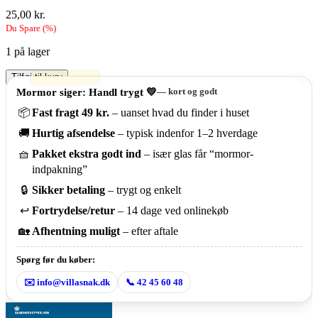
25,00
kr.
Du Spare
(
%)
1 på lager
Mellem
Tilføj til kurv
linjerne
Mormor siger: Handl trygt 💛
— kort og godt
–
📦
Fast fragt 49 kr.
– uanset hvad du finder i huset
Johanna
Schreiber
🚚
Hurtig afsendelse
– typisk indenfor 1–2 hverdage
(2021,
Hr.
🧺
Pakket ekstra godt ind
– især glas får “mormor-
Ferdinand)
indpakning”
antal
🔒
Sikker betaling
– trygt og enkelt
↩️
Fortrydelse/retur
– 14 dage ved onlinekøb
🏡
Afhentning muligt
– efter aftale
Spørg før du køber:
✉️ info@villasnak.dk
📞 42 45 60 48