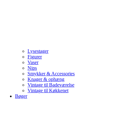
Lysestager
Figurer
Vaser
Nips
Smykker & Accessories
Knager & ophæng
Vintage til Badeværelse
Vintage til Køkkenet
Bøger