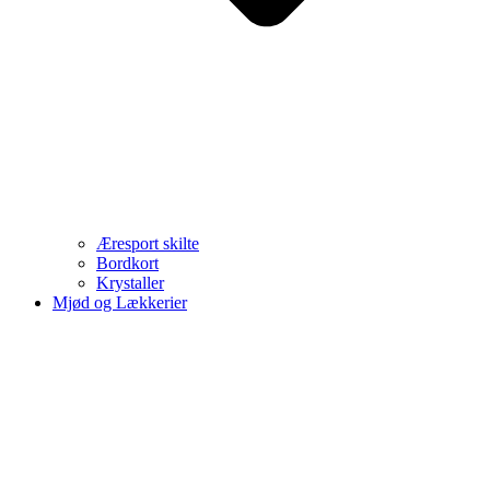
Æresport skilte
Bordkort
Krystaller
Mjød og Lækkerier