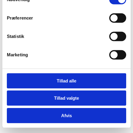
Præferencer
Statistik
Æresport skilte
Bordkort
Marketing
Krystaller
Mjød og Lækkerier
Tillad alle
Tillad valgte
Afvis