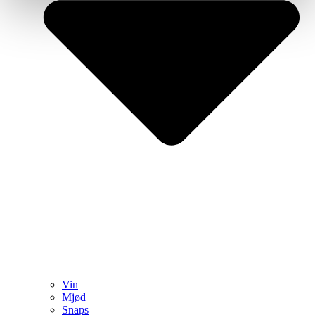
Vin
Mjød
Snaps