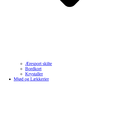
Æresport skilte
Bordkort
Krystaller
Mjød og Lækkerier