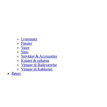
Lysestager
Figurer
Vaser
Nips
Smykker & Accessories
Knager & ophæng
Vintage til Badeværelse
Vintage til Køkkenet
Bøger