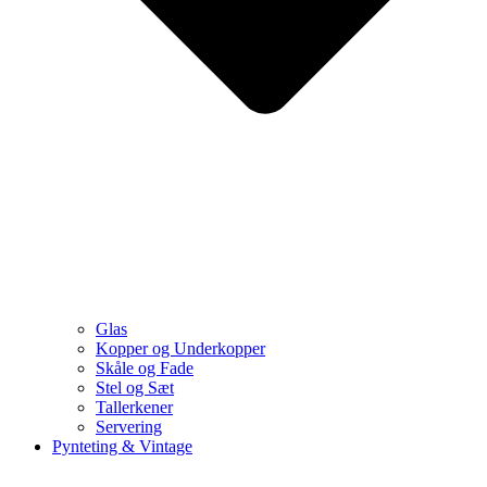
Glas
Kopper og Underkopper
Skåle og Fade
Stel og Sæt
Tallerkener
Servering
Pynteting & Vintage