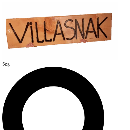
Videre
til
indhold
Søg