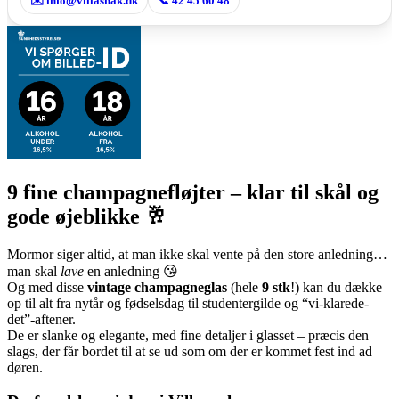
✉️ info@villasnak.dk
📞 42 45 60 48
9 fine champagnefløjter – klar til skål og
gode øjeblikke 🥂
Mormor siger altid, at man ikke skal vente på den store anledning…
man skal
lave
en anledning 😘
Og med disse
vintage champagneglas
(hele
9 stk
!) kan du dække
op til alt fra nytår og fødselsdag til studentergilde og “vi-klarede-
det”-aftener.
De er slanke og elegante, med fine detaljer i glasset – præcis den
slags, der får bordet til at se ud som om der er kommet fest ind ad
døren.