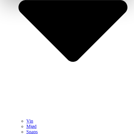
Vin
Mjød
Snaps