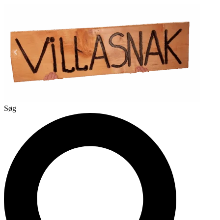
Videre
til
indhold
Søg