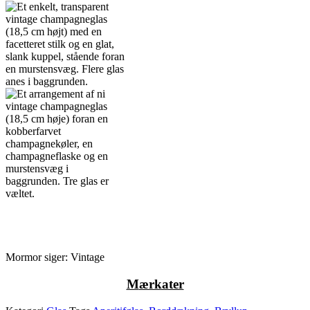
Mormor siger: Vintage
M
ærkater