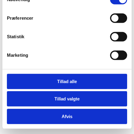
Præferencer
Statistik
Æresport skilte
Bordkort
Marketing
Krystaller
Mjød og Lækkerier
Tillad alle
Tillad valgte
Afvis