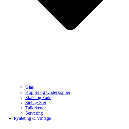
Glas
Kopper og Underkopper
Skåle og Fade
Stel og Sæt
Tallerkener
Servering
Pynteting & Vintage