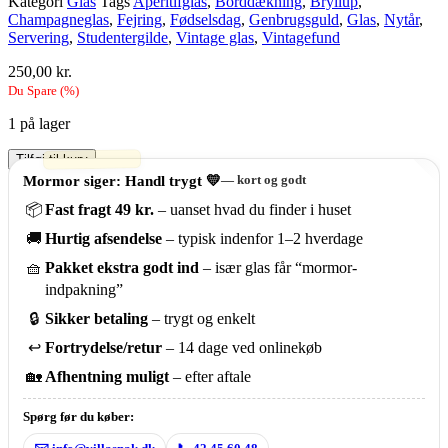
Kategori
Glas
Tags
Aperitifglas
,
Borddækning
,
Bryllup
,
Champagneglas
,
Fejring
,
Fødselsdag
,
Genbrugsguld
,
Glas
,
Nytår
,
Servering
,
Studentergilde
,
Vintage glas
,
Vintagefund
250,00
kr.
Du Spare
(
%)
1 på lager
Vintage
Tilføj til kurv
champagneglas
Mormor siger: Handl trygt 💛
— kort og godt
sæt
📦
Fast fragt 49 kr.
– uanset hvad du finder i huset
9
stk
🚚
Hurtig afsendelse
– typisk indenfor 1–2 hverdage
(18,5
cm)
🧺
Pakket ekstra godt ind
– især glas får “mormor-
antal
indpakning”
🔒
Sikker betaling
– trygt og enkelt
↩️
Fortrydelse/retur
– 14 dage ved onlinekøb
🏡
Afhentning muligt
– efter aftale
Spørg før du køber: