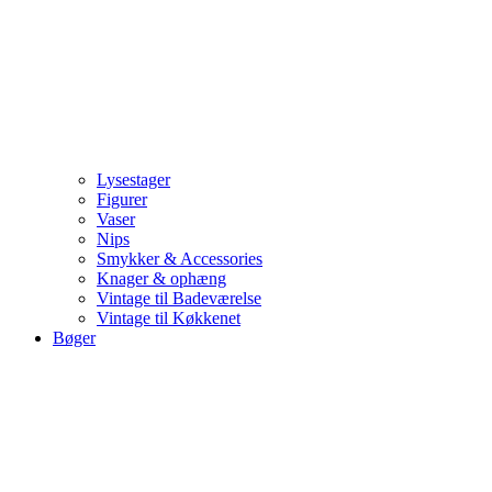
Lysestager
Figurer
Vaser
Nips
Smykker & Accessories
Knager & ophæng
Vintage til Badeværelse
Vintage til Køkkenet
Bøger