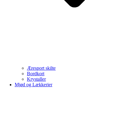
Æresport skilte
Bordkort
Krystaller
Mjød og Lækkerier