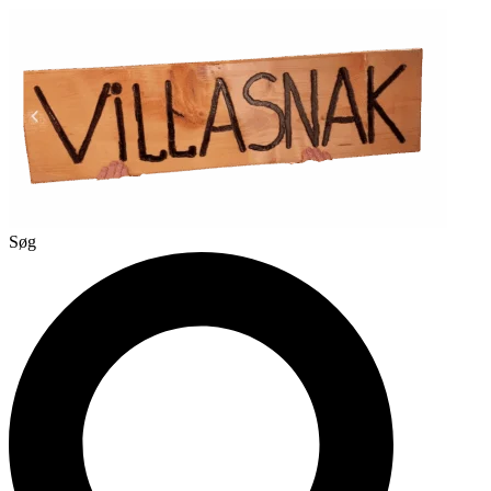
Videre
til
indhold
Søg