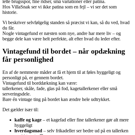
lette brugsspor, fine ridser, små variationer eller patina.
Hos VillaSnak ser vi ikke patina som en fejl – vi ser det som
historie.
Vi beskriver selvfølgelig standen så præcist vi kan, så du ved, hvad
du får.
Nogle vintagefund er næsten som nye, andre har mere liv – og
begge dele kan være helt perfekte, alt efter hvad du leder efter.
Vintagefund til bordet – når opdækning
får personlighed
En af de nemmeste måder at få et hjem til at føles hyggeligt og
personligt på, er gennem bordet.
Vintagefund til borddækning kan være:
tallerkener, skåle, fade, glas på fod, kagetallerkener eller små
serveringsdele.
Bare én vintage ting på bordet kan ændre hele udtrykket.
Det gælder især til:
kaffe og kage
– et kagefad eller fine tallerkener gør alt mere
hyggeligt
hverdagsmad
– selv frikadeller ser bedre ud på en tallerken