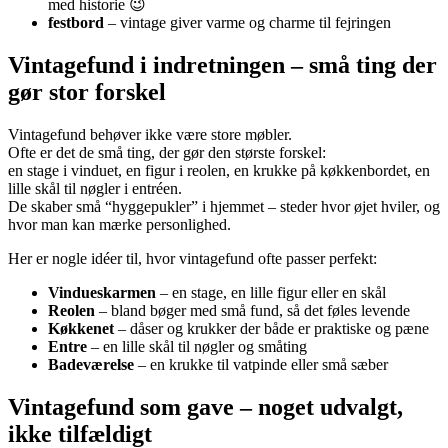
med historie 😉
festbord
– vintage giver varme og charme til fejringen
Vintagefund i indretningen – små ting der
gør stor forskel
Vintagefund behøver ikke være store møbler.
Ofte er det de små ting, der gør den største forskel:
en stage i vinduet, en figur i reolen, en krukke på køkkenbordet, en
lille skål til nøgler i entréen.
De skaber små “hyggepukler” i hjemmet – steder hvor øjet hviler, og
hvor man kan mærke personlighed.
Her er nogle idéer til, hvor vintagefund ofte passer perfekt:
Vindueskarmen
– en stage, en lille figur eller en skål
Reolen
– bland bøger med små fund, så det føles levende
Køkkenet
– dåser og krukker der både er praktiske og pæne
Entre
– en lille skål til nøgler og småting
Badeværelse
– en krukke til vatpinde eller små sæber
Vintagefund som gave – noget udvalgt,
ikke tilfældigt