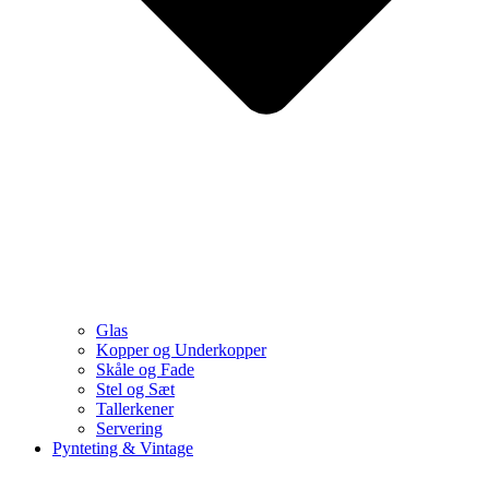
Glas
Kopper og Underkopper
Skåle og Fade
Stel og Sæt
Tallerkener
Servering
Pynteting & Vintage