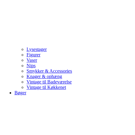
Lysestager
Figurer
Vaser
Nips
Smykker & Accessories
Knager & ophæng
Vintage til Badeværelse
Vintage til Køkkenet
Bøger