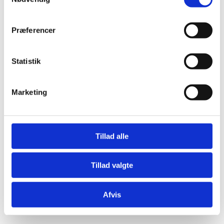
Præferencer
Statistik
Æresport skilte
Bordkort
Marketing
Krystaller
Mjød og Lækkerier
Tillad alle
Tillad valgte
Afvis