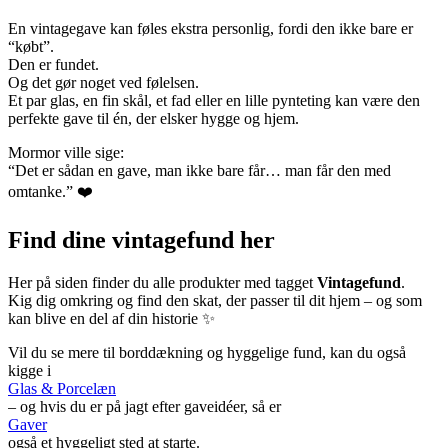
En vintagegave kan føles ekstra personlig, fordi den ikke bare er
“købt”.
Den er fundet.
Og det gør noget ved følelsen.
Et par glas, en fin skål, et fad eller en lille pynteting kan være den
perfekte gave til én, der elsker hygge og hjem.
Mormor ville sige:
“Det er sådan en gave, man ikke bare får… man får den med
omtanke.” ❤️
Find dine vintagefund her
Her på siden finder du alle produkter med tagget
Vintagefund
.
Kig dig omkring og find den skat, der passer til dit hjem – og som
kan blive en del af din historie ✨
Vil du se mere til borddækning og hyggelige fund, kan du også
kigge i
Glas & Porcelæn
– og hvis du er på jagt efter gaveidéer, så er
Gaver
også et hyggeligt sted at starte.