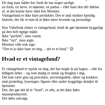
De ting man falder for, fordi de har noget særligt:
en form, en farve, et mønster, en patina – eller bare den dér følelse
af, at det kunne have stået hos Mormor.
Vintagefund er ikke bare produkter. Det er små stykker hjemlig
historie, der får et rum til at føles mere levende og personligt.
Hos VillaSnak elsker vi vintagefund, fordi de gør hjemmet hyggeligt
på den helt rigtige måde.
Ikke “perfekt”, men varmt.
Ikke “nyt”, men ægte.
Mormor ville nok sige:
“Det er jo ikke bare en ting… det er et fund.” 😉
Hvad er et vintagefund?
Et vintagefund er typisk en ting, der har nogle år på bagen – ofte fra
tidligere årtier – og som stadig er smuk og brugbar i dag.
Det kan være glas og porcelæn, serveringsdele, dåser og krukker,
små pynteting, lysestager, figurer eller andre hyggelige detaljer til
hjemmet.
Det, der gør det til et “fund”, er ofte, at det ikke føles
masseproduceret.
Det føles udvalgt.