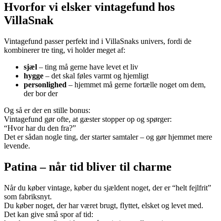
Hvorfor vi elsker vintagefund hos
VillaSnak
Vintagefund passer perfekt ind i VillaSnaks univers, fordi de
kombinerer tre ting, vi holder meget af:
sjæl
– ting må gerne have levet et liv
hygge
– det skal føles varmt og hjemligt
personlighed
– hjemmet må gerne fortælle noget om dem,
der bor der
Og så er der en stille bonus:
Vintagefund gør ofte, at gæster stopper op og spørger:
“Hvor har du den fra?”
Det er sådan nogle ting, der starter samtaler – og gør hjemmet mere
levende.
Patina – når tid bliver til charme
Når du køber vintage, køber du sjældent noget, der er “helt fejlfrit”
som fabriksnyt.
Du køber noget, der har været brugt, flyttet, elsket og levet med.
Det kan give små spor af tid: