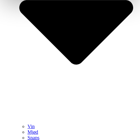
Vin
Mjød
Snaps