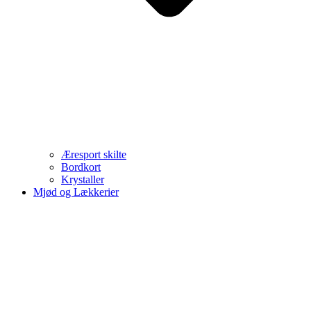
Æresport skilte
Bordkort
Krystaller
Mjød og Lækkerier