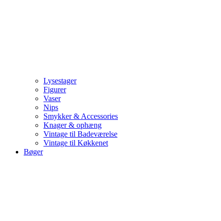
Lysestager
Figurer
Vaser
Nips
Smykker & Accessories
Knager & ophæng
Vintage til Badeværelse
Vintage til Køkkenet
Bøger