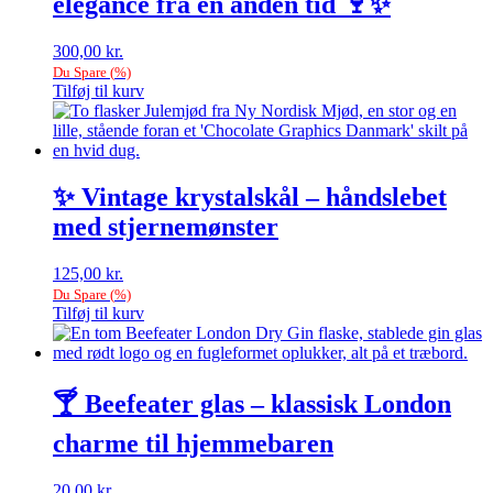
elegance fra en anden tid 🍷✨
300,00
kr.
Du Spare
(
%)
Tilføj til kurv
✨ Vintage krystalskål – håndslebet
med stjernemønster
125,00
kr.
Du Spare
(
%)
Tilføj til kurv
🍸 Beefeater glas – klassisk London
charme til hjemmebaren
20,00
kr.