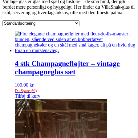
Vintage glas er glas med sjæl og historie – de små fund, der gør
bordet mere personligt og hyggeligt. Her finder du VillaSnak-glas til
skål, servering og hverdagsluksus, ofte med den fineste patina.
4 stk Champagnefløjter – vintage
champagneglas sæt
100,00
kr.
Du Spare
(
%)
Tilføj til kurv