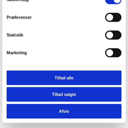
Præferencer
Statistik
Æresport skilte
Bordkort
Marketing
Krystaller
Mjød og Lækkerier
Tillad alle
Tillad valgte
Afvis