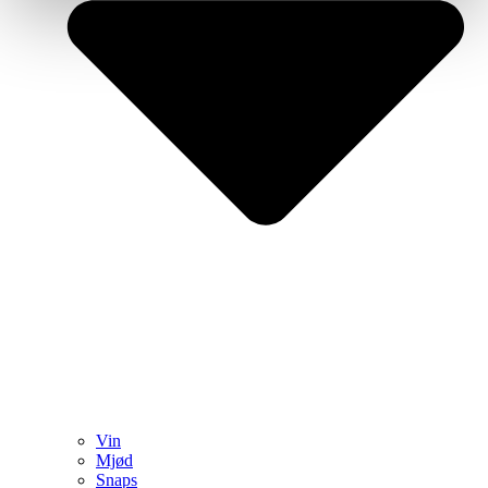
Vin
Mjød
Snaps