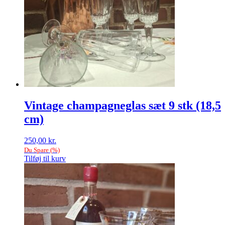
Vintage champagneglas sæt 9 stk (18,5
cm)
250,00
kr.
Du Spare
(
%)
Tilføj til kurv