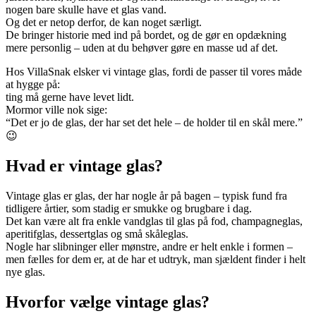
nogen bare skulle have et glas vand.
Og det er netop derfor, de kan noget særligt.
De bringer historie med ind på bordet, og de gør en opdækning
mere personlig – uden at du behøver gøre en masse ud af det.
Hos VillaSnak elsker vi vintage glas, fordi de passer til vores måde
at hygge på:
ting må gerne have levet lidt.
Mormor ville nok sige:
“Det er jo de glas, der har set det hele – de holder til en skål mere.”
😉
Hvad er vintage glas?
Vintage glas er glas, der har nogle år på bagen – typisk fund fra
tidligere årtier, som stadig er smukke og brugbare i dag.
Det kan være alt fra enkle vandglas til glas på fod, champagneglas,
aperitifglas, dessertglas og små skåleglas.
Nogle har slibninger eller mønstre, andre er helt enkle i formen –
men fælles for dem er, at de har et udtryk, man sjældent finder i helt
nye glas.
Hvorfor vælge vintage glas?