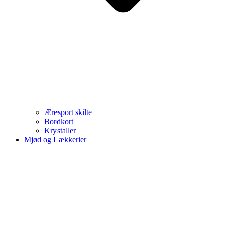
Æresport skilte
Bordkort
Krystaller
Mjød og Lækkerier