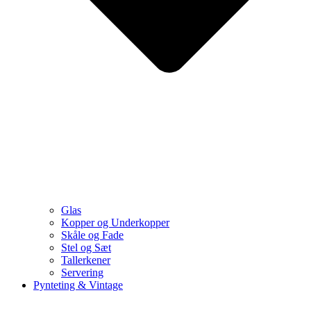
Glas
Kopper og Underkopper
Skåle og Fade
Stel og Sæt
Tallerkener
Servering
Pynteting & Vintage