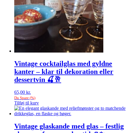
Vintage cocktailglas med gyldne
kanter – klar til dekoration eller
dessertvin 🍒🥂
65,00
kr.
Du Spare
(
%)
Tilføj til kurv
Vintage glaskande med glas – festlig