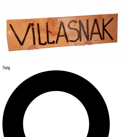
Videre
til
indhold
Søg