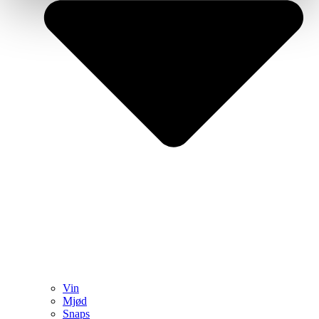
Vin
Mjød
Snaps