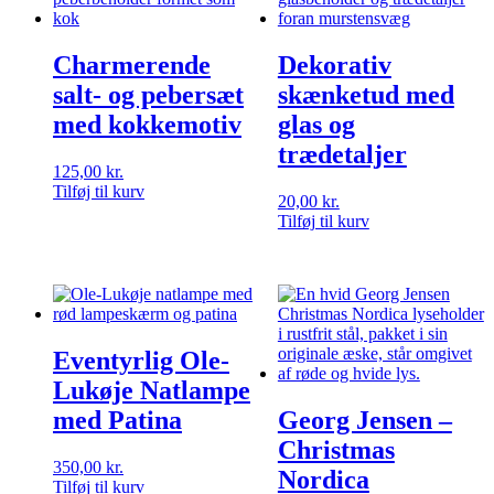
Charmerende
Dekorativ
salt- og pebersæt
skænketud med
med kokkemotiv
glas og
trædetaljer
125,00
kr.
Tilføj til kurv
20,00
kr.
Tilføj til kurv
Eventyrlig Ole-
Lukøje Natlampe
med Patina
Georg Jensen –
Christmas
350,00
kr.
Nordica
Tilføj til kurv