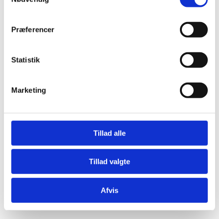
Præferencer
Statistik
Æresport skilte
Bordkort
Marketing
Krystaller
Mjød og Lækkerier
Tillad alle
Tillad valgte
Afvis