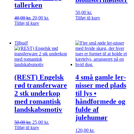
tallerken
50,00
kr.
Den
Den
40,00
kr.
20,00
kr.
Tilføj til kurv
oprindelige
aktuelle
Tilføj til kurv
pris
pris
var:
er:
40,00 kr..
20,00 kr..
Tilbud!
(REST) Engelsk
4 små gamle ler-
rød transferware
nisser med plads
2 stk underkop
til lys •
med romantisk
håndformede og
landskabsmotiv
fulde af
julehumør
Den
Den
50,00
kr.
25,00
kr.
oprindelige
aktuelle
Tilføj til kurv
120,00
kr.
pris
pris