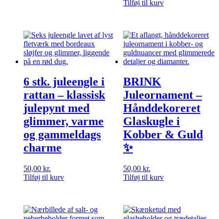
Tilføj til kurv
var:
er:
50,00 kr..
25,00 kr..
6 stk. juleengle i
BRINK
rattan – klassisk
Juleornament –
julepynt med
Hånddekoreret
glimmer, varme
Glaskugle i
og gammeldags
Kobber & Guld
charme
✨
50,00
kr.
50,00
kr.
Tilføj til kurv
Tilføj til kurv