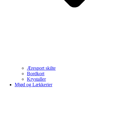
Æresport skilte
Bordkort
Krystaller
Mjød og Lækkerier