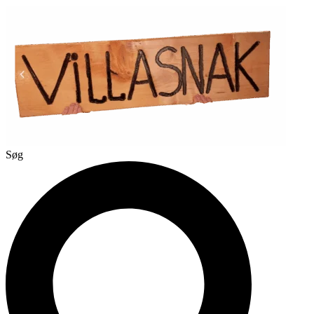
Videre
til
indhold
Søg