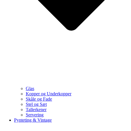
Glas
Kopper og Underkopper
Skåle og Fade
Stel og Sæt
Tallerkener
Servering
Pynteting & Vintage