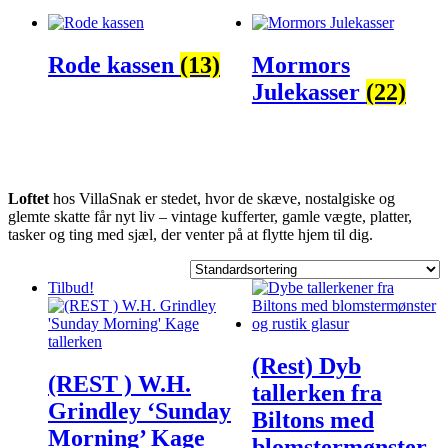
Rode kassen
(13)
Mormors
Julekasser
(22)
Loftet
hos VillaSnak er stedet, hvor de skæve, nostalgiske og
glemte skatte får nyt liv – vintage kufferter, gamle vægte, platter,
tasker og ting med sjæl, der venter på at flytte hjem til dig.
Tilbud!
(Rest) Dyb
(REST ) W.H.
tallerken fra
Grindley ‘Sunday
Biltons med
Morning’ Kage
blomstermønster