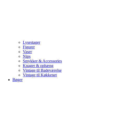
Lysestager
Figurer
Vaser
Nips
Smykker & Accessories
Knager & ophæng
Vintage til Badeværelse
Vintage til Køkkenet
Bøger