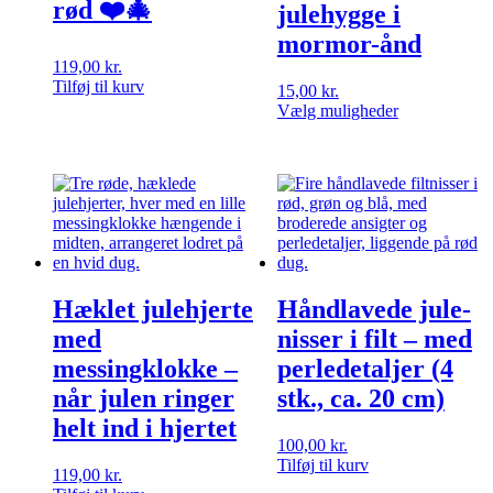
rød ❤️🎄
julehygge i
mormor-ånd
119,00
kr.
Tilføj til kurv
15,00
kr.
Vælg muligheder
Dette
vare
har
flere
varianter.
Mulighederne
kan
vælges
på
Hæklet julehjerte
Håndlavede jule-
varesiden
med
nisser i filt – med
messingklokke –
perledetaljer (4
når julen ringer
stk., ca. 20 cm)
helt ind i hjertet
100,00
kr.
Tilføj til kurv
119,00
kr.