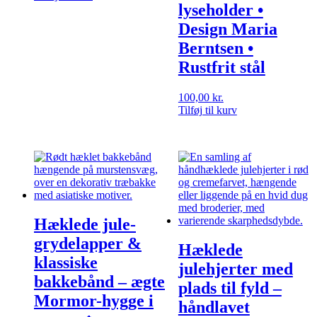
lyseholder •
Design Maria
Berntsen •
Rustfrit stål
100,00
kr.
Tilføj til kurv
Hæklede jule-
grydelapper &
Hæklede
klassiske
julehjerter med
bakkebånd – ægte
plads til fyld –
Mormor-hygge i
håndlavet