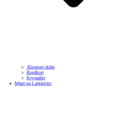
Æresport skilte
Bordkort
Krystaller
Mjød og Lækkerier