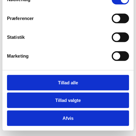
Præferencer
Statistik
Æresport skilte
Bordkort
Marketing
Krystaller
Mjød og Lækkerier
Tillad alle
Tillad valgte
Afvis