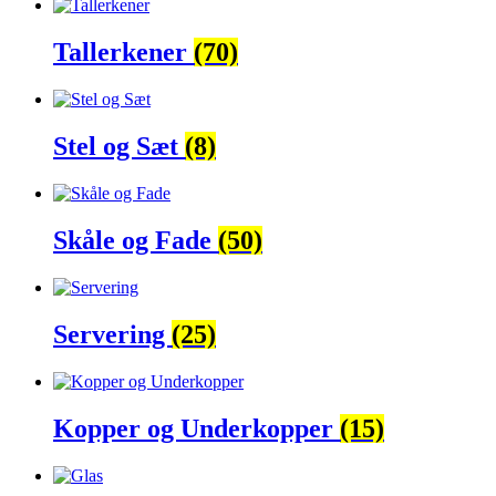
Tallerkener
(70)
Stel og Sæt
(8)
Skåle og Fade
(50)
Servering
(25)
Kopper og Underkopper
(15)