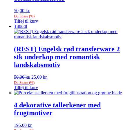
50,00
kr.
Du Spare
(
%)
Tilføj til kurv
Tilbud!
(REST) Engelsk rød transferware 2
stk underkop med romantisk
landskabsmotiv
Den
Den
50,00
kr.
25,00
kr.
oprindelige
aktuelle
Du Spare
(
%)
pris
pris
Tilføj til kurv
var:
er:
50,00 kr..
25,00 kr..
4 dekorative tallerkener med
frugtmotiver
195,00
kr.