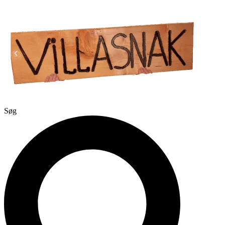
Videre
til
indhold
Søg