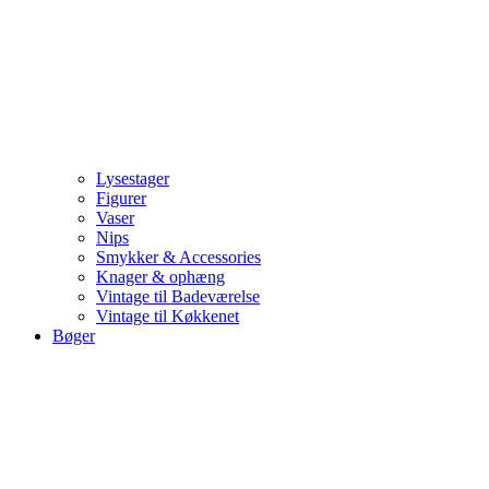
Lysestager
Figurer
Vaser
Nips
Smykker & Accessories
Knager & ophæng
Vintage til Badeværelse
Vintage til Køkkenet
Bøger