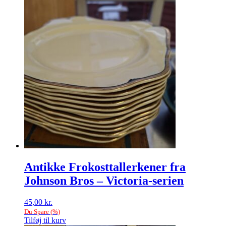
Antikke Frokosttallerkener fra
Johnson Bros – Victoria-serien
45,00
kr.
Du Spare
(
%)
Tilføj til kurv