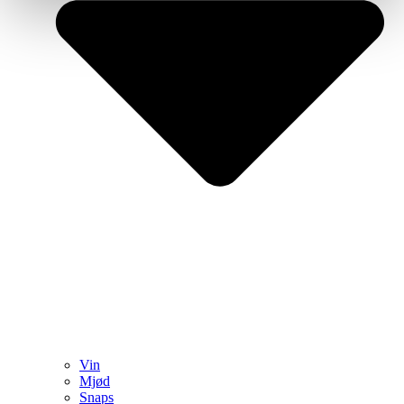
Vin
Mjød
Snaps