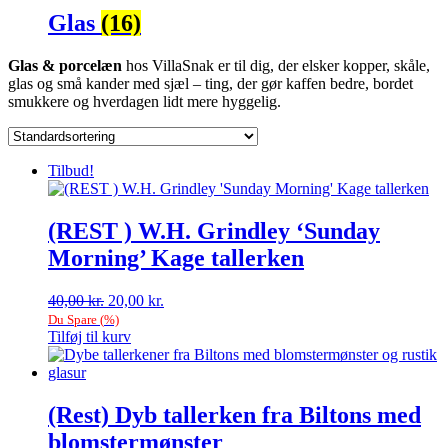
Glas
(16)
Glas & porcelæn
hos VillaSnak er til dig, der elsker kopper, skåle,
glas og små kander med sjæl – ting, der gør kaffen bedre, bordet
smukkere og hverdagen lidt mere hyggelig.
Tilbud!
(REST ) W.H. Grindley ‘Sunday
Morning’ Kage tallerken
Den
Den
40,00
kr.
20,00
kr.
oprindelige
aktuelle
Du Spare
(
%)
pris
pris
Tilføj til kurv
var:
er:
40,00 kr..
20,00 kr..
(Rest) Dyb tallerken fra Biltons med
blomstermønster