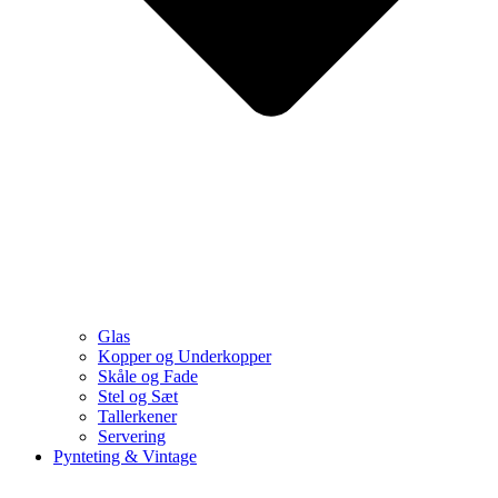
Glas
Kopper og Underkopper
Skåle og Fade
Stel og Sæt
Tallerkener
Servering
Pynteting & Vintage