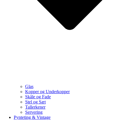
Glas
Kopper og Underkopper
Skåle og Fade
Stel og Sæt
Tallerkener
Servering
Pynteting & Vintage