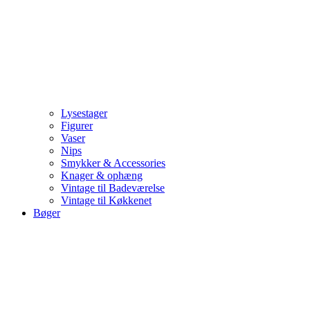
Lysestager
Figurer
Vaser
Nips
Smykker & Accessories
Knager & ophæng
Vintage til Badeværelse
Vintage til Køkkenet
Bøger