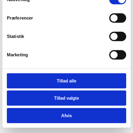
Præferencer
Statistik
Æresport skilte
Bordkort
Marketing
Krystaller
Mjød og Lækkerier
Tillad alle
Tillad valgte
Afvis