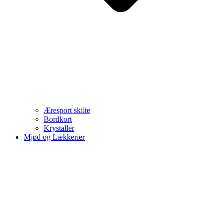
Æresport skilte
Bordkort
Krystaller
Mjød og Lækkerier