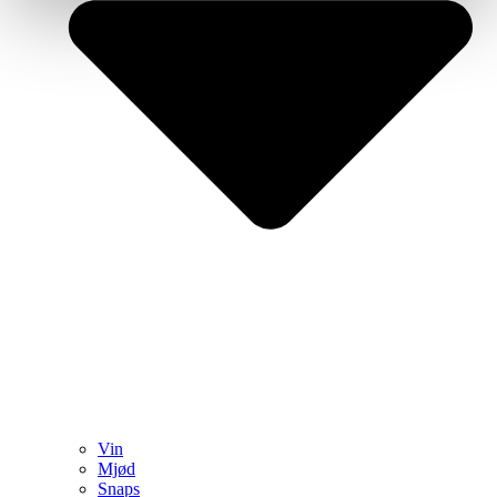
Vin
Mjød
Snaps