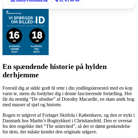
✉️ info@villasnak.dk
📞 42 45 60 48
En spændende historie på hylden
derhjemme
Forestil dig at sidde godt til rette i din yndlingslænestol med en kop
varm te, mens du fordyber dig i denne fascinerende fortælling. Her
får du nemlig “De ubudne” af Dorothy Macardle, en skøn antik bog
med masser af sjæl og historie.
Bogen er udgivet af Forlaget Skrifola i København, og den er trykt i
Danmark hos Martin’s Bogtrykkeri i Christiansfeld. Den er oversat
fra den engelske titel “The uninvited”, så der er dømt genkendelse
for dem, der måske kender den originale udgave.