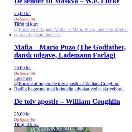
De sender til Moskva – W.F. Flicke
25,00
kr.
Du Spare
(
%)
Tilføj til kurv
Mafia – Mario Puzo (The Godfather,
dansk udgave, Lademann Forlag)
25,00
kr.
Du Spare
(
%)
Læs mere
De tolv apostle – William Coughlin
25,00
kr.
Du Spare
(
%)
Tilføj til kurv