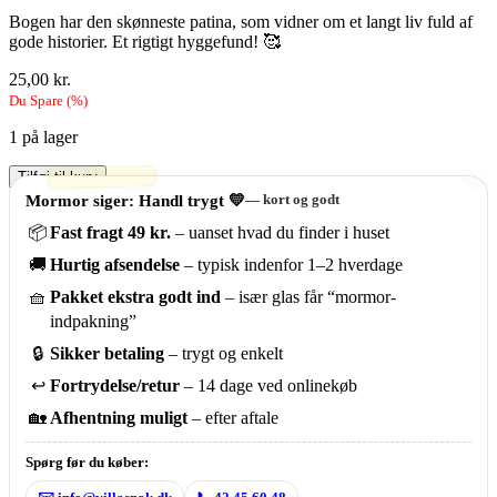
Bogen har den skønneste patina, som vidner om et langt liv fuld af
gode historier. Et rigtigt hyggefund! 🥰
25,00
kr.
Du Spare
(
%)
1 på lager
Antik
Tilføj til kurv
bog:
Mormor siger: Handl trygt 💛
— kort og godt
"De
📦
Fast fragt 49 kr.
– uanset hvad du finder i huset
ubudne"
af
🚚
Hurtig afsendelse
– typisk indenfor 1–2 hverdage
Dorothy
Macardle
🧺
Pakket ekstra godt ind
– især glas får “mormor-
antal
indpakning”
🔒
Sikker betaling
– trygt og enkelt
↩️
Fortrydelse/retur
– 14 dage ved onlinekøb
🏡
Afhentning muligt
– efter aftale
Spørg før du køber: