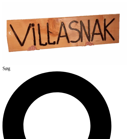
Videre
til
indhold
Søg