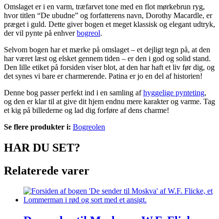
Omslaget er i en varm, træfarvet tone med en flot mørkebrun ryg,
hvor titlen “De ubudne” og forfatterens navn, Dorothy Macardle, er
præget i guld. Dette giver bogen et meget klassisk og elegant udtryk,
der vil pynte på enhver
bogreol
.
Selvom bogen har et mærke på omslaget – et dejligt tegn på, at den
har været læst og elsket gennem tiden – er den i god og solid stand.
Den lille etiket på forsiden viser blot, at den har haft et liv før dig, og
det synes vi bare er charmerende. Patina er jo en del af historien!
Denne bog passer perfekt ind i en samling af
hyggelige pynteting
,
og den er klar til at give dit hjem endnu mere karakter og varme. Tag
et kig på billederne og lad dig forføre af dens charme!
Se flere produkter i:
Bogreolen
HAR DU SET?
Relaterede varer