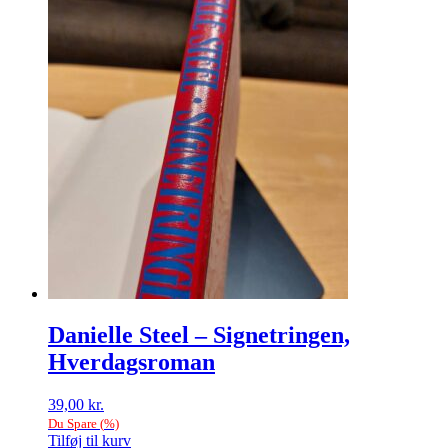
Danielle Steel – Signetringen,
Hverdagsroman
39,00
kr.
Du Spare
(
%)
Tilføj til kurv