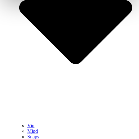
Vin
Mjød
Snaps