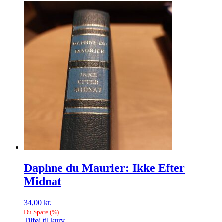
Daphne du Maurier: Ikke Efter
Midnat
34,00
kr.
Du Spare
(
%)
Tilføj til kurv