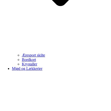
Æresport skilte
Bordkort
Krystaller
Mjød og Lækkerier