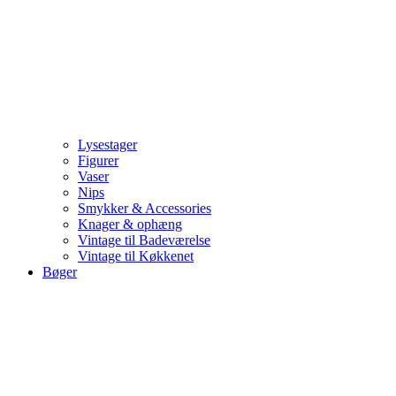
Lysestager
Figurer
Vaser
Nips
Smykker & Accessories
Knager & ophæng
Vintage til Badeværelse
Vintage til Køkkenet
Bøger