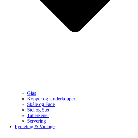
Glas
Kopper og Underkopper
Skåle og Fade
Stel og Sæt
Tallerkener
Servering
Pynteting & Vintage