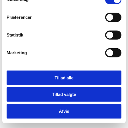
Præferencer
Statistik
Æresport skilte
Bordkort
Marketing
Krystaller
Mjød og Lækkerier
Tillad alle
Tillad valgte
Afvis