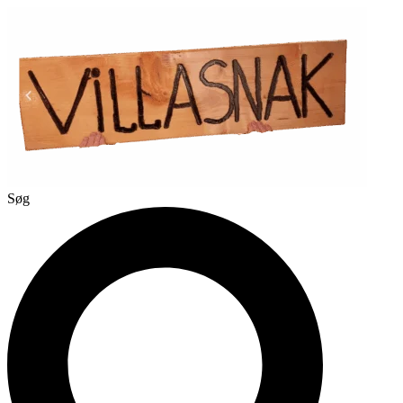
Videre
til
indhold
Søg