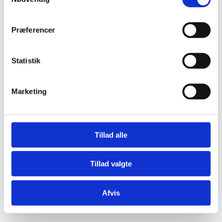
Præferencer
Statistik
Æresport skilte
Bordkort
Marketing
Krystaller
Mjød og Lækkerier
Tillad alle
Tillad valgte
Afvis