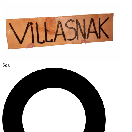
Videre
til
indhold
Søg