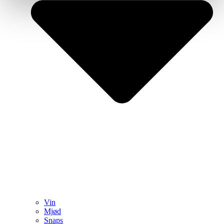
Vin
Mjød
Snaps