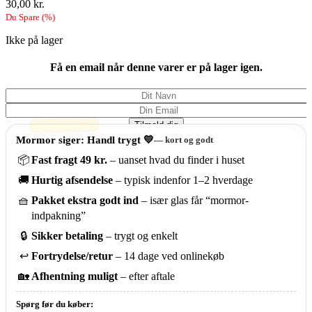
30,00
kr.
Du Spare
(
%)
Ikke på lager
Få en email når denne varer er på lager igen.
Tilmeld dig
Mormor siger: Handl trygt 💛
— kort og godt
📦
Fast fragt 49 kr.
– uanset hvad du finder i huset
🚚
Hurtig afsendelse
– typisk indenfor 1–2 hverdage
🧺
Pakket ekstra godt ind
– især glas får “mormor-
indpakning”
🔒
Sikker betaling
– trygt og enkelt
↩️
Fortrydelse/retur
– 14 dage ved onlinekøb
🏡
Afhentning muligt
– efter aftale
Spørg før du køber: