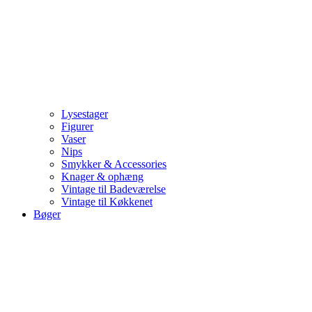
Lysestager
Figurer
Vaser
Nips
Smykker & Accessories
Knager & ophæng
Vintage til Badeværelse
Vintage til Køkkenet
Bøger