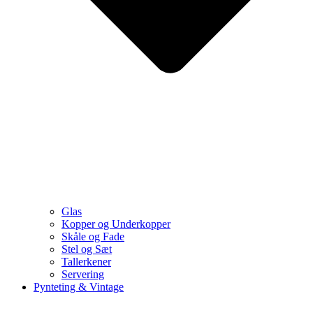
Glas
Kopper og Underkopper
Skåle og Fade
Stel og Sæt
Tallerkener
Servering
Pynteting & Vintage