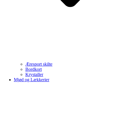
Æresport skilte
Bordkort
Krystaller
Mjød og Lækkerier