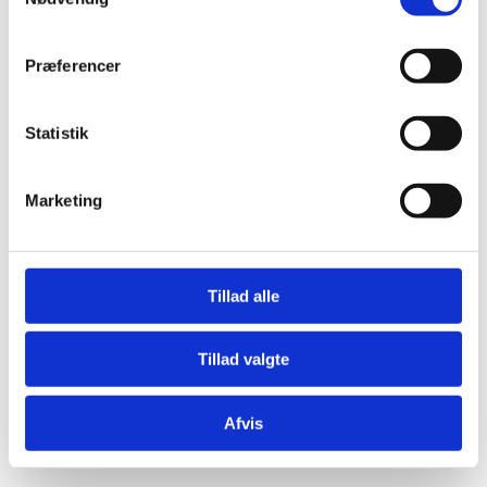
Præferencer
Statistik
Æresport skilte
Bordkort
Marketing
Krystaller
Mjød og Lækkerier
Tillad alle
Tillad valgte
Afvis