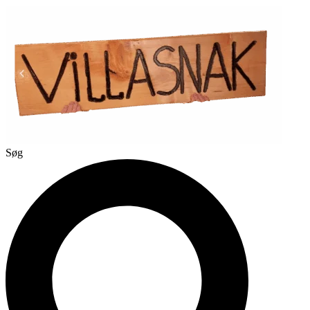
Videre
til
indhold
Søg