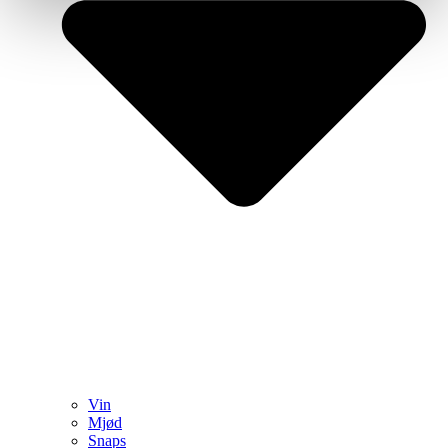
Vin
Mjød
Snaps