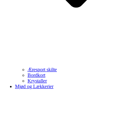
Æresport skilte
Bordkort
Krystaller
Mjød og Lækkerier