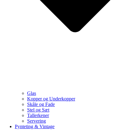
Glas
Kopper og Underkopper
Skåle og Fade
Stel og Sæt
Tallerkener
Servering
Pynteting & Vintage