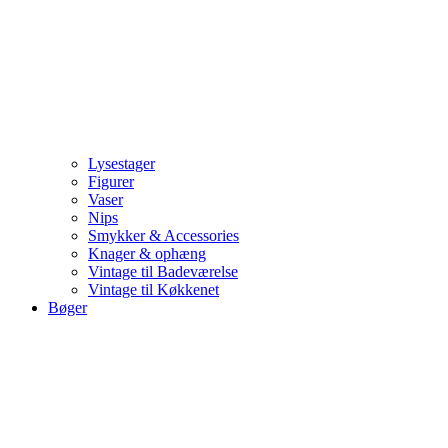
Lysestager
Figurer
Vaser
Nips
Smykker & Accessories
Knager & ophæng
Vintage til Badeværelse
Vintage til Køkkenet
Bøger