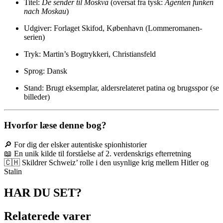
Titel:
De sender til Moskva
(oversat fra tysk:
Agenten funken
nach Moskau
)
Udgiver: Forlaget Skifod, København (Lommeromanen-
serien)
Tryk: Martin’s Bogtrykkeri, Christiansfeld
Sprog: Dansk
Stand: Brugt eksemplar, aldersrelateret patina og brugsspor (se
billeder)
Hvorfor læse denne bog?
🔎 For dig der elsker autentiske spionhistorier
📖 En unik kilde til forståelse af 2. verdenskrigs efterretning
🇨🇭 Skildrer Schweiz’ rolle i den usynlige krig mellem Hitler og
Stalin
HAR DU SET?
Relaterede varer