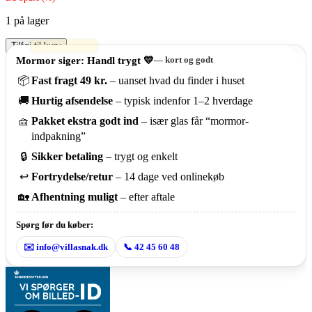
1 på lager
De
Tilføj til kurv
sender
Mormor siger: Handl trygt 💛
— kort og godt
til
📦
Fast fragt 49 kr.
– uanset hvad du finder i huset
Moskva
–
🚚
Hurtig afsendelse
– typisk indenfor 1–2 hverdage
W.F.
Flicke
🧺
Pakket ekstra godt ind
– især glas får “mormor-
antal
indpakning”
🔒
Sikker betaling
– trygt og enkelt
↩️
Fortrydelse/retur
– 14 dage ved onlinekøb
🏡
Afhentning muligt
– efter aftale
Spørg før du køber:
✉️ info@villasnak.dk
📞 42 45 60 48