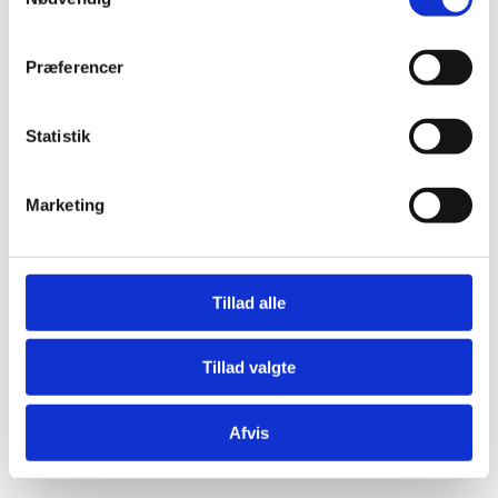
Præferencer
Statistik
Æresport skilte
Bordkort
Marketing
Krystaller
Mjød og Lækkerier
Tillad alle
Tillad valgte
Afvis