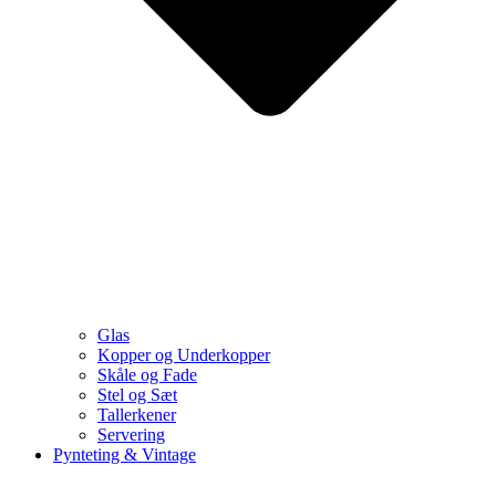
Glas
Kopper og Underkopper
Skåle og Fade
Stel og Sæt
Tallerkener
Servering
Pynteting & Vintage