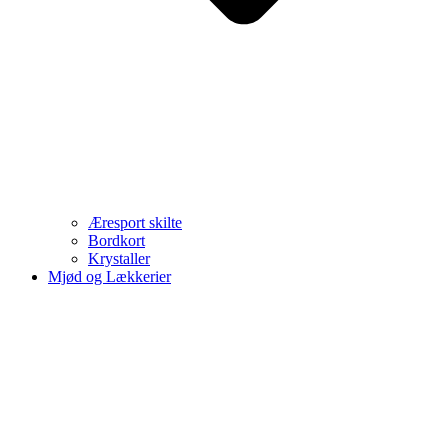
Æresport skilte
Bordkort
Krystaller
Mjød og Lækkerier