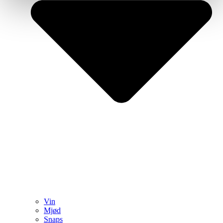
Vin
Mjød
Snaps