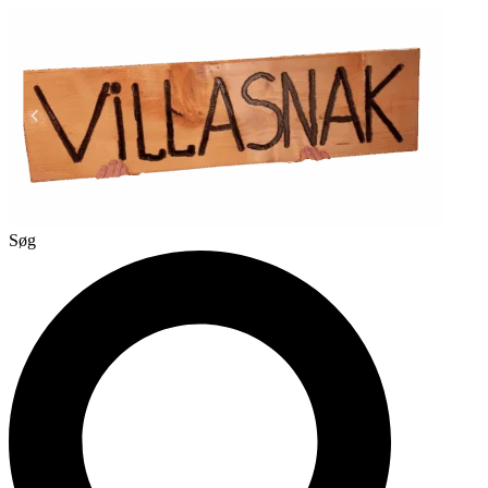
Videre
til
indhold
Søg