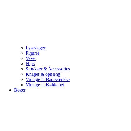
Lysestager
Figurer
Vaser
Nips
Smykker & Accessories
Knager & ophæng
Vintage til Badeværelse
Vintage til Køkkenet
Bøger