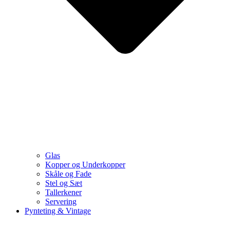
Glas
Kopper og Underkopper
Skåle og Fade
Stel og Sæt
Tallerkener
Servering
Pynteting & Vintage