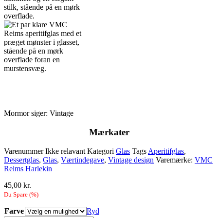
Mormor siger: Vintage
M
ærkater
Varenummer
Ikke relavant
Kategori
Glas
Tags
Aperitifglas
,
Dessertglas
,
Glas
,
Værtindegave
,
Vintage design
Varemærke:
VMC
Reims Harlekin
45,00
kr.
Du Spare
(
%)
Farve
Ryd