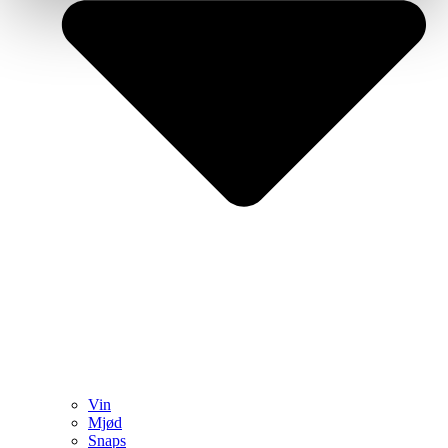
Vin
Mjød
Snaps