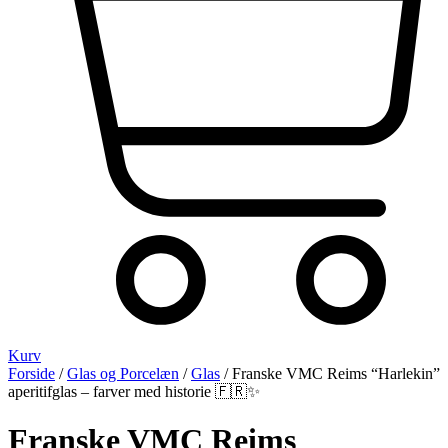
Kurv
Forside
/
Glas og Porcelæn
/
Glas
/ Franske VMC Reims “Harlekin”
aperitifglas – farver med historie 🇫🇷✨
Franske VMC Reims