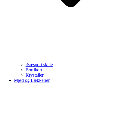
Æresport skilte
Bordkort
Krystaller
Mjød og Lækkerier