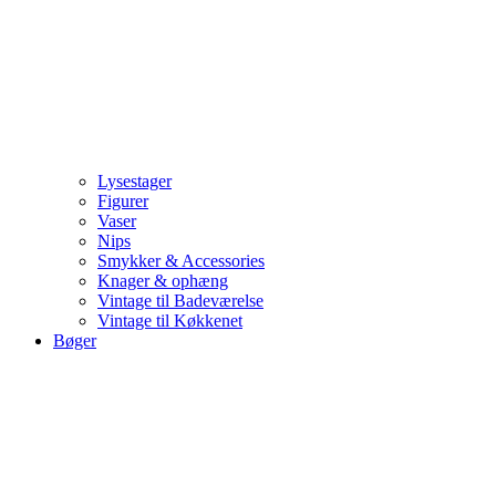
Lysestager
Figurer
Vaser
Nips
Smykker & Accessories
Knager & ophæng
Vintage til Badeværelse
Vintage til Køkkenet
Bøger