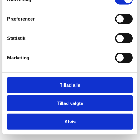
Præferencer
Statistik
Æresport skilte
Bordkort
Marketing
Krystaller
Mjød og Lækkerier
Tillad alle
Tillad valgte
Afvis