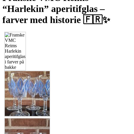
“Harlekin” aperitifglas –
farver med historie 🇫🇷✨