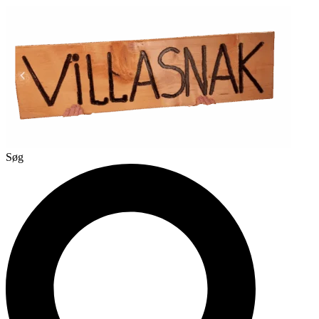
Videre
til
indhold
Søg