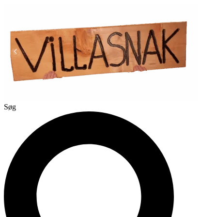
Videre
til
indhold
Søg