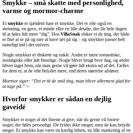
Smykke – små skatte med personlighed,
varme og mormor-charme
Et
smykke
er sjældent bare et smykke. Det er ofte også en
stemning, en gave, et minde eller en lille detalje, der får hele dagen
til at føles lidt mere “dig”. Hos
VillaSnak
elsker vi de ting, der både
er fine at se på og rare at have tæt på sig – og smykker passer helt
naturligt ind i det univers.
Nogle smykker er diskrete og enkle. Andre er mere romantiske,
nostalgiske eller lidt finurlige. Nogle bliver brugt hver dag, og andre
bliver taget frem, når man gerne vil gøre lidt ekstra ud af det. Fælles
for dem er, at de ofte betyder mere, end deres størrelse afslører.
Mormor siger: “Det er tit de små ting, man bliver allermest glad for
at tage på.”
✨
Hvorfor smykker er sådan en dejlig
gaveidé
Smykker er noget af det fineste at give, når du gerne vil forære
noget, der føles personligt. De fylder ikke meget, men de kan betyde
meget. Et smykke kan være en kærlig hilsen, en lille markering af en