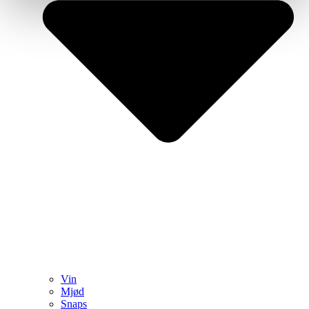
Vin
Mjød
Snaps