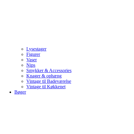
Lysestager
Figurer
Vaser
Nips
Smykker & Accessories
Knager & ophæng
Vintage til Badeværelse
Vintage til Køkkenet
Bøger