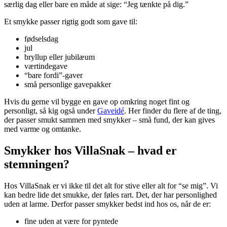
særlig dag eller bare en måde at sige: “Jeg tænkte på dig.”
Et smykke passer rigtig godt som gave til:
fødselsdag
jul
bryllup eller jubilæum
værtindegave
“bare fordi”-gaver
små personlige gavepakker
Hvis du gerne vil bygge en gave op omkring noget fint og
personligt, så kig også under
Gaveidé
. Her finder du flere af de ting,
der passer smukt sammen med smykker – små fund, der kan gives
med varme og omtanke.
Smykker hos VillaSnak – hvad er
stemningen?
Hos VillaSnak er vi ikke til det alt for stive eller alt for “se mig”. Vi
kan bedre lide det smukke, der føles rart. Det, der har personlighed
uden at larme. Derfor passer smykker bedst ind hos os, når de er:
fine uden at være for pyntede