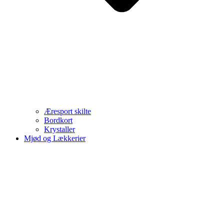
Æresport skilte
Bordkort
Krystaller
Mjød og Lækkerier