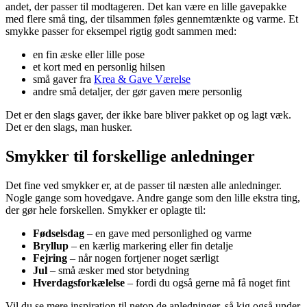
andet, der passer til modtageren. Det kan være en lille gavepakke
med flere små ting, der tilsammen føles gennemtænkte og varme. Et
smykke passer for eksempel rigtig godt sammen med:
en fin æske eller lille pose
et kort med en personlig hilsen
små gaver fra
Krea & Gave Værelse
andre små detaljer, der gør gaven mere personlig
Det er den slags gaver, der ikke bare bliver pakket op og lagt væk.
Det er den slags, man husker.
Smykker til forskellige anledninger
Det fine ved smykker er, at de passer til næsten alle anledninger.
Nogle gange som hovedgave. Andre gange som den lille ekstra ting,
der gør hele forskellen. Smykker er oplagte til:
Fødselsdag
– en gave med personlighed og varme
Bryllup
– en kærlig markering eller fin detalje
Fejring
– når nogen fortjener noget særligt
Jul
– små æsker med stor betydning
Hverdagsforkælelse
– fordi du også gerne må få noget fint
Vil du se mere inspiration til netop de anledninger, så kig også under