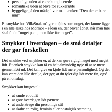
personlige uden at være komplicerede
romantiske uden at blive for sukkersøde
hyggelige på den måde, hvor man tænker: “Den der er bare
mig”
Et smykke hos VillaSnak må gerne føles som noget, der kunne ligge
i en lille æske hos Mormor – sådan en, der bliver åbnet, når man lige
skal finde “noget pænt, men ikke for meget”.
Smykker i hverdagen – de små detaljer
der gør forskellen
Det smukke ved smykker er, at de kan gøre rigtig meget med meget
lidt. Et enkelt smykke kan få en helt almindelig trøje til at se mere
gennemført ud. Det kan give en kjole lidt mere personlighed. Og det
kan være den lille detalje, der gør, at du føler dig lidt mere fin, også
på en onsdag.
Smykker kan bruges til:
at samle et outfit
at gøre hverdagen lidt pænere
at understrege din personlige stil
at skabe en rolig, feminin eller nostalgisk stemning