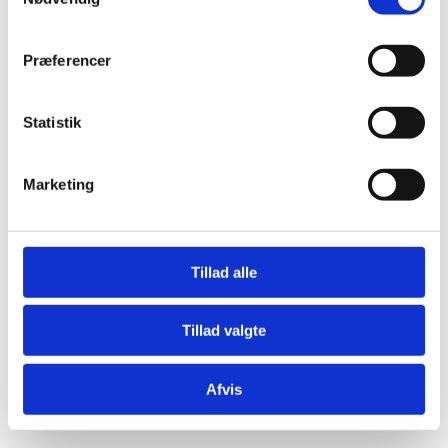
Præferencer
Statistik
Æresport skilte
Bordkort
Marketing
Krystaller
Mjød og Lækkerier
Tillad alle
Tillad valgte
Afvis