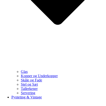
Glas
Kopper og Underkopper
Skåle og Fade
Stel og Sæt
Tallerkener
Servering
Pynteting & Vintage