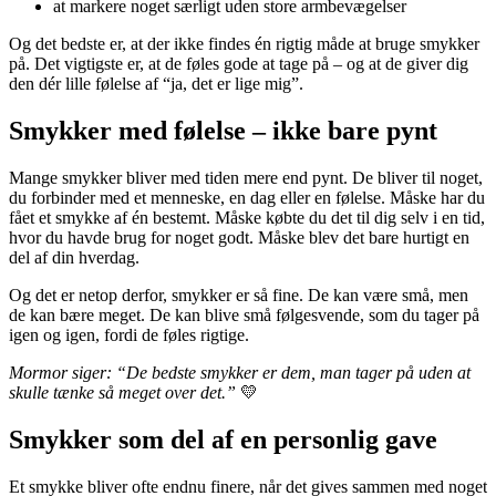
at markere noget særligt uden store armbevægelser
Og det bedste er, at der ikke findes én rigtig måde at bruge smykker
på. Det vigtigste er, at de føles gode at tage på – og at de giver dig
den dér lille følelse af “ja, det er lige mig”.
Smykker med følelse – ikke bare pynt
Mange smykker bliver med tiden mere end pynt. De bliver til noget,
du forbinder med et menneske, en dag eller en følelse. Måske har du
fået et smykke af én bestemt. Måske købte du det til dig selv i en tid,
hvor du havde brug for noget godt. Måske blev det bare hurtigt en
del af din hverdag.
Og det er netop derfor, smykker er så fine. De kan være små, men
de kan bære meget. De kan blive små følgesvende, som du tager på
igen og igen, fordi de føles rigtige.
Mormor siger: “De bedste smykker er dem, man tager på uden at
skulle tænke så meget over det.”
💛
Smykker som del af en personlig gave
Et smykke bliver ofte endnu finere, når det gives sammen med noget