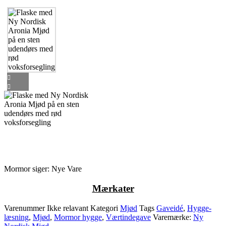
Mormor siger: Nye Vare
M
ærkater
Varenummer
Ikke relavant
Kategori
Mjød
Tags
Gaveidé
,
Hygge-
læsning
,
Mjød
,
Mormor hygge
,
Værtindegave
Varemærke:
Ny