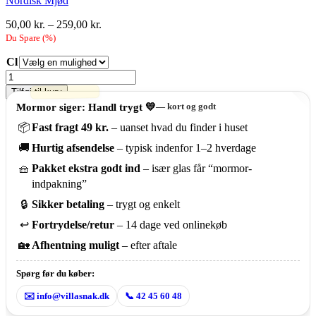
Nordisk Mjød
Prisinterval:
50,00
kr.
–
259,00
kr.
50,00 kr.
Du Spare
(
%)
til
Cl
259,00 kr.
Aronia
Mjød
Tilføj til kurv
35
Mormor siger: Handl trygt 💛
— kort og godt
cl
eller
📦
Fast fragt 49 kr.
– uanset hvad du finder i huset
5
🚚
Hurtig afsendelse
– typisk indenfor 1–2 hverdage
cl
antal
🧺
Pakket ekstra godt ind
– især glas får “mormor-
indpakning”
🔒
Sikker betaling
– trygt og enkelt
↩️
Fortrydelse/retur
– 14 dage ved onlinekøb
🏡
Afhentning muligt
– efter aftale
Spørg før du køber:
✉️ info@villasnak.dk
📞 42 45 60 48