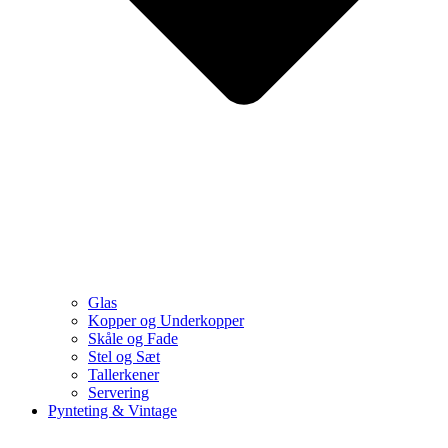
Glas
Kopper og Underkopper
Skåle og Fade
Stel og Sæt
Tallerkener
Servering
Pynteting & Vintage