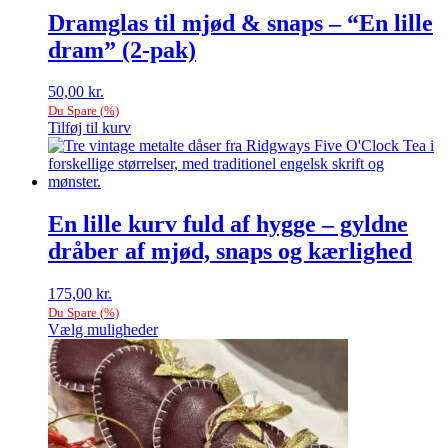
Dramglas til mjød & snaps – “En lille
dram” (2-pak)
50,00
kr.
Du Spare
(
%)
Tilføj til kurv
En lille kurv fuld af hygge – gyldne
dråber af mjød, snaps og kærlighed
175,00
kr.
Du Spare
(
%)
Vælg muligheder
Dette
vare
har
flere
varianter.
Mulighederne