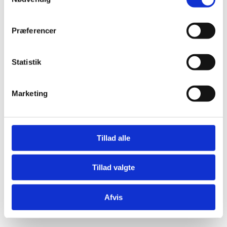
Præferencer
Statistik
Æresport skilte
Bordkort
Marketing
Krystaller
Mjød og Lækkerier
Tillad alle
Tillad valgte
Afvis