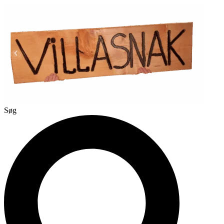
Videre
til
indhold
Søg