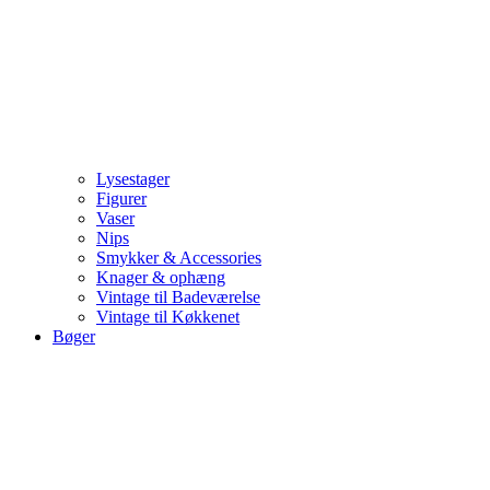
Lysestager
Figurer
Vaser
Nips
Smykker & Accessories
Knager & ophæng
Vintage til Badeværelse
Vintage til Køkkenet
Bøger