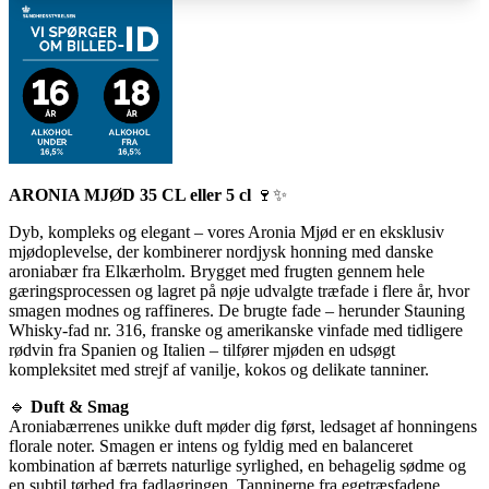
ARONIA MJØD 35 CL eller 5 cl
🍷✨
Dyb, kompleks og elegant – vores Aronia Mjød er en eksklusiv
mjødoplevelse, der kombinerer nordjysk honning med danske
aroniabær fra Elkærholm. Brygget med frugten gennem hele
gæringsprocessen og lagret på nøje udvalgte træfade i flere år, hvor
smagen modnes og raffineres. De brugte fade – herunder Stauning
Whisky-fad nr. 316, franske og amerikanske vinfade med tidligere
rødvin fra Spanien og Italien – tilfører mjøden en udsøgt
kompleksitet med strejf af vanilje, kokos og delikate tanniner.
🔹
Duft & Smag
Aroniabærrenes unikke duft møder dig først, ledsaget af honningens
florale noter. Smagen er intens og fyldig med en balanceret
kombination af bærrets naturlige syrlighed, en behagelig sødme og
en subtil tørhed fra fadlagringen. Tanninerne fra egetræsfadene