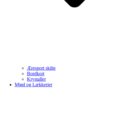
Æresport skilte
Bordkort
Krystaller
Mjød og Lækkerier