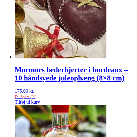
kan
vælges
på
varesiden
Mormors læderhjerter i bordeaux –
10 håndsyede juleophæng (8×8 cm)
175,00
kr.
Du Spare
(
%)
Tilføj til kurv