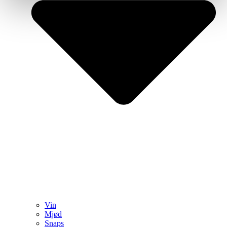
Vin
Mjød
Snaps