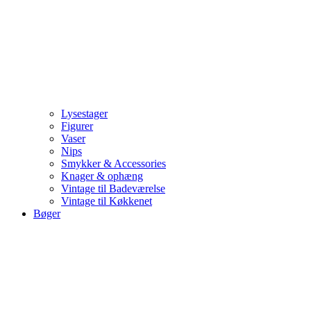
Lysestager
Figurer
Vaser
Nips
Smykker & Accessories
Knager & ophæng
Vintage til Badeværelse
Vintage til Køkkenet
Bøger