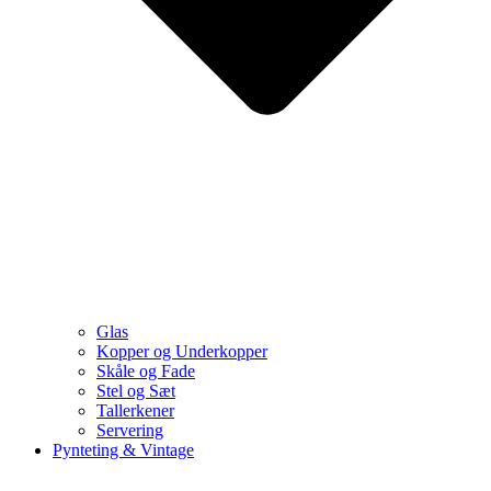
Glas
Kopper og Underkopper
Skåle og Fade
Stel og Sæt
Tallerkener
Servering
Pynteting & Vintage