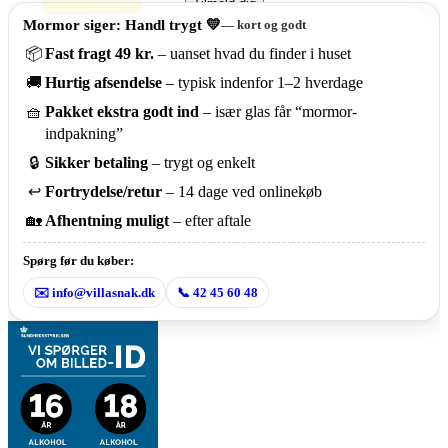
Tilmeld dig
Mormor siger: Handl trygt 💛
— kort og godt
📦
Fast fragt 49 kr.
– uanset hvad du finder i huset
🚚
Hurtig afsendelse
– typisk indenfor 1–2 hverdage
🧺
Pakket ekstra godt ind
– især glas får “mormor-
indpakning”
🔒
Sikker betaling
– trygt og enkelt
↩️
Fortrydelse/retur
– 14 dage ved onlinekøb
🏡
Afhentning muligt
– efter aftale
Spørg før du køber:
✉️ info@villasnak.dk
📞 42 45 60 48