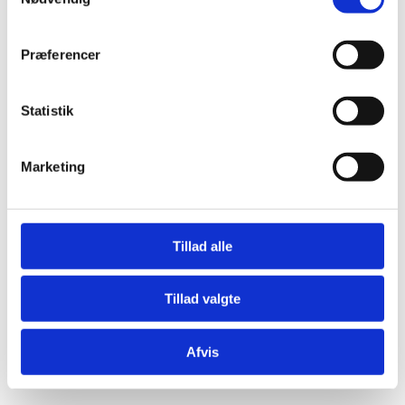
Præferencer
Statistik
Æresport skilte
Bordkort
Marketing
Krystaller
Mjød og Lækkerier
Tillad alle
Tillad valgte
Afvis