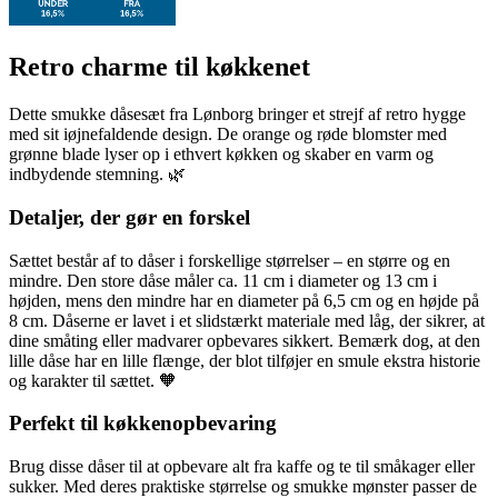
Retro charme til køkkenet
Dette smukke dåsesæt fra Lønborg bringer et strejf af retro hygge
med sit iøjnefaldende design. De orange og røde blomster med
grønne blade lyser op i ethvert køkken og skaber en varm og
indbydende stemning. 🌿
Detaljer, der gør en forskel
Sættet består af to dåser i forskellige størrelser – en større og en
mindre. Den store dåse måler ca. 11 cm i diameter og 13 cm i
højden, mens den mindre har en diameter på 6,5 cm og en højde på
8 cm. Dåserne er lavet i et slidstærkt materiale med låg, der sikrer, at
dine småting eller madvarer opbevares sikkert. Bemærk dog, at den
lille dåse har en lille flænge, der blot tilføjer en smule ekstra historie
og karakter til sættet. 🧡
Perfekt til køkkenopbevaring
Brug disse dåser til at opbevare alt fra kaffe og te til småkager eller
sukker. Med deres praktiske størrelse og smukke mønster passer de