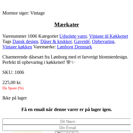
Mormor siger: Vintage
M
ærkater
Varenummer
1006
Kategorier
Udsolgte varer
,
Vintage til Køkkenet
Tags
Dansk design
,
Dåser & krukker
,
Gaveidé
,
Opbevaring
,
Vintage køkken
Varemærke:
Lønborg Denmark
Charmerende dåsesæt fra Lønborg med et farverigt blomsterdesign.
Perfekt til opbevaring i køkkenet! 🌸✨
SKU: 1006
225,00
kr.
Du Spare
(
%)
Ikke på lager
Få en email når denne varer er på lager igen.