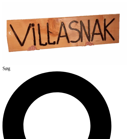
Videre
til
indhold
Søg