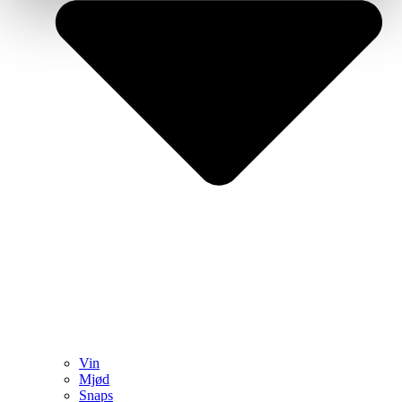
Vin
Mjød
Snaps