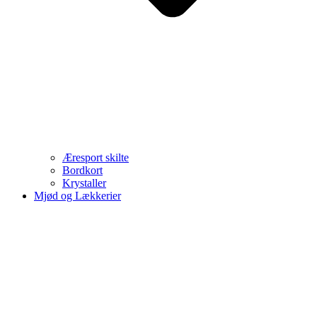
Æresport skilte
Bordkort
Krystaller
Mjød og Lækkerier