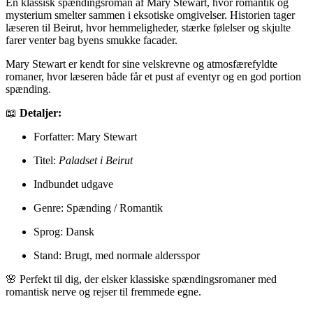
En klassisk spændingsroman af Mary Stewart, hvor romantik og
mysterium smelter sammen i eksotiske omgivelser. Historien tager
læseren til Beirut, hvor hemmeligheder, stærke følelser og skjulte
farer venter bag byens smukke facader.
Mary Stewart er kendt for sine velskrevne og atmosfærefyldte
romaner, hvor læseren både får et pust af eventyr og en god portion
spænding.
📖
Detaljer:
Forfatter: Mary Stewart
Titel:
Paladset i Beirut
Indbundet udgave
Genre: Spænding / Romantik
Sprog: Dansk
Stand: Brugt, med normale aldersspor
🌸 Perfekt til dig, der elsker klassiske spændingsromaner med
romantisk nerve og rejser til fremmede egne.