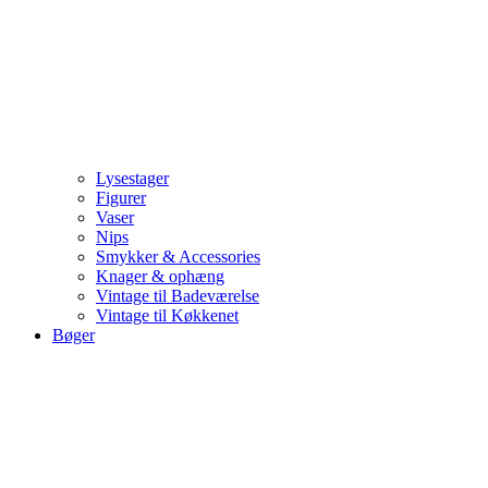
Lysestager
Figurer
Vaser
Nips
Smykker & Accessories
Knager & ophæng
Vintage til Badeværelse
Vintage til Køkkenet
Bøger