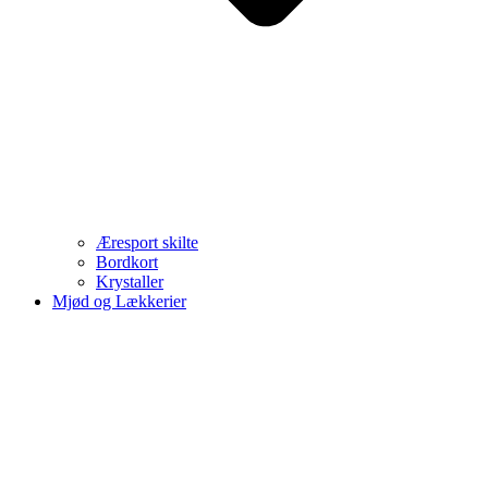
Æresport skilte
Bordkort
Krystaller
Mjød og Lækkerier