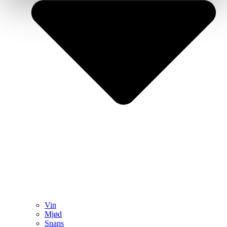
Vin
Mjød
Snaps