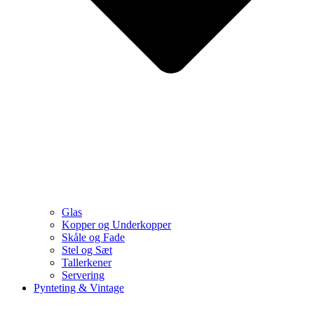
Glas
Kopper og Underkopper
Skåle og Fade
Stel og Sæt
Tallerkener
Servering
Pynteting & Vintage