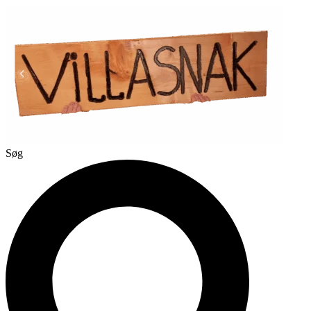
Videre
til
indhold
Søg