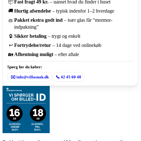
📦
Fast fragt 49 kr.
– uanset hvad du finder i huset
–
Mary
🚚
Hurtig afsendelse
– typisk indenfor 1–2 hverdage
Stewart
antal
🧺
Pakket ekstra godt ind
– især glas får “mormor-
indpakning”
🔒
Sikker betaling
– trygt og enkelt
↩️
Fortrydelse/retur
– 14 dage ved onlinekøb
🏡
Afhentning muligt
– efter aftale
Spørg før du køber:
✉️ info@villasnak.dk
📞 42 45 60 48