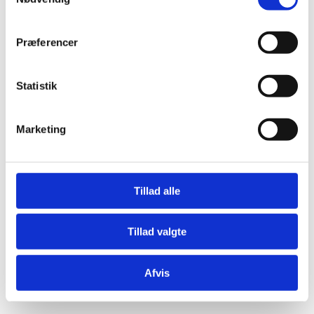
Præferencer
Statistik
Æresport skilte
Bordkort
Marketing
Krystaller
Mjød og Lækkerier
Tillad alle
Tillad valgte
Afvis