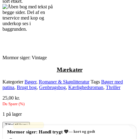
Mormor siger: Vintage
M
ærkater
Kategorier
Bøger
,
Romaner & Skønlitteratur
Tags
Bøger med
patina
,
Brugt bog
,
Genbrugsbog
,
Kærlighedsroman
,
Thriller
25,00
kr.
Du Spare
(
%)
1 på lager
Paladset
Tilføj til kurv
i
Mormor siger: Handl trygt 💛
— kort og godt
Beirut